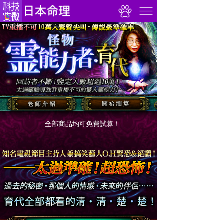
全部商品均可免費試算！