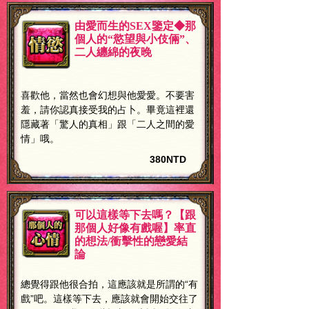
由愛而生的SEX鑒定◆那
個人的“慾望與小伎倆”、
二人纏綿的夜晚
喜歡他，當然也會幻想與他愛愛。不要害
羞，請你認真接受我的占卜。畢竟這裡還
隱藏著「驚人的真相」跟「二人之間的愛
情」哦。
380NTD
可以這樣等下去嗎？【跟
那個人好像有戲喔】率直
的想法/衝擊性的戀愛結
論
總覺得跟他很合拍，這應該就是所謂的“有
戲”吧。這樣等下去，應該就會開始交往了