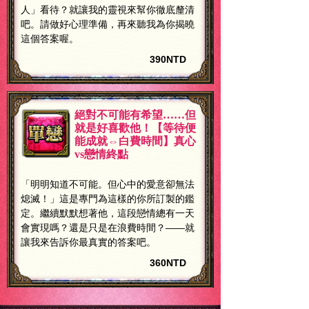
人」看待？就讓我的靈視來幫你徹底釐清
吧。請做好心理準備，再來聽我為你揭曉
這個答案喔。
390NTD
絕對不可能有希望……但
就是好喜歡他！【等待便
能成就⇔白費時間】真心
vs戀情終點
「明明知道不可能。但心中的愛意卻無法
熄滅！」這是專門為這樣的你所訂製的鑑
定。繼續默默想著他，這段戀情總有一天
會實現嗎？還是只是在浪費時間？——就
讓我來告訴你最真實的答案吧。
360NTD