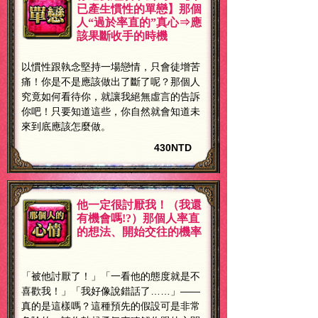
已產生慣性的單戀】那個
人“過於率直的”真心⇒應
該果斷收手的時機
以慣性跟執念堅持一場戀情，只會徒增苦
痛！你是不是應該做出了斷了呢？那個人
究竟如何看待你，就讓我絕無虛言的告訴
你吧！只要知道這些，你自然就會知道未
來到底應該怎麼做。
430NTD
他一定很討厭我！（我還
有機會嗎!?）那個人率直
的想法、開始交往的機率
「被他討厭了！」「一看他的態度就是不
喜歡我！」「我好像說錯話了……」――
真的是這樣嗎？這種預先的假設可是非常