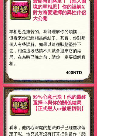
最終時刻將至！【陷入困
境的單相思】你的誤解X
對方將要選擇的異性伴侶
大公開
單相思是痛苦的。我能理解你的煩惱……
但看來你已經相當糾結了。其實，你對那
個人有些誤解。如果以這種狀態堅持下
去，相信這段感情不久就會迎來它的結
局。在為時已晚之前，請你一定要瞭解真
相。
400NTD
99%心意已決！他的最終
選擇⇒與你的關係結局
【正式戀人or徹底切割】
看來，他內心深處的想法似乎已經塵埃落
定了呢。他究竟有沒有打算把你當作「戀