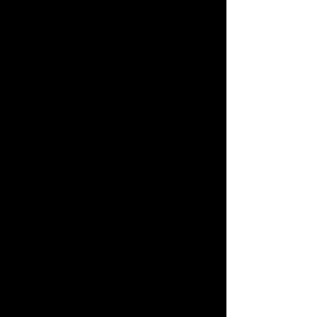
降靈讀術
靈魂索視
他會主動告白
我的等待能盼來
嗎？
幸福嗎？
2人用
2人用
NT$450
NT$360
精選活動