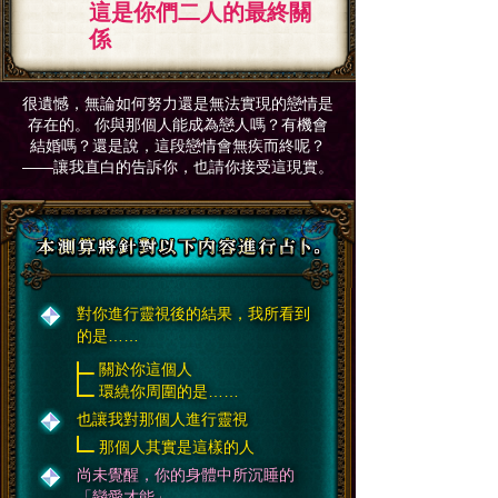
這是你們二人的最終關
係
很遺憾，無論如何努力還是無法實現的戀情是
存在的。 你與那個人能成為戀人嗎？有機會
結婚嗎？還是說，這段戀情會無疾而終呢？
――讓我直白的告訴你，也請你接受這現實。
對你進行靈視後的結果，我所看到
的是……
關於你這個人
環繞你周圍的是……
也讓我對那個人進行靈視
那個人其實是這樣的人
尚未覺醒，你的身體中所沉睡的
「戀愛才能」