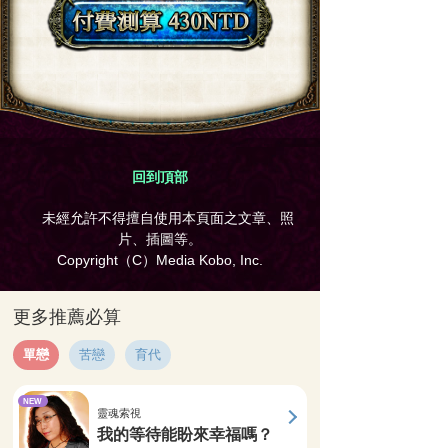
回到頂部
未經允許不得擅自使用本頁面之文章、照
片、插圖等。
Copyright（C）Media Kobo, Inc.
更多推薦必算
單戀
苦戀
育代
NEW
靈魂索視
我的等待能盼來幸福嗎？