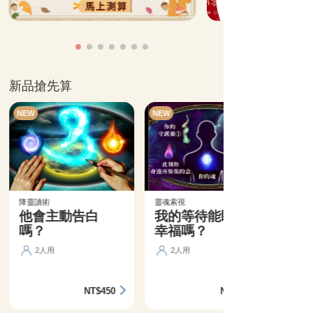
新品搶先算
NEW
NEW
降靈讀術
靈魂索視
他會主動告白
我的等待能盼來
嗎？
幸福嗎？
2人用
2人用
NT$450
NT$360