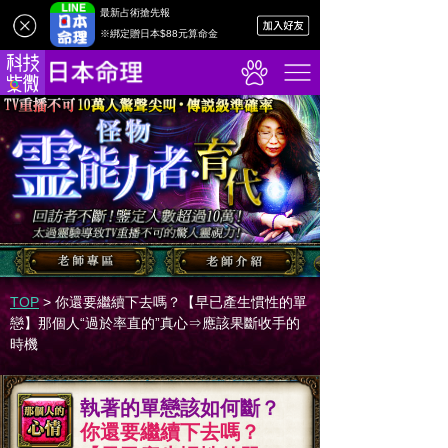
最新占術搶先報
※綁定贈日本$88元算命金
TOP
>
你還要繼續下去嗎？【早已產生慣性的單
戀】那個人“過於率直的”真心⇒應該果斷收手的
時機
執著的單戀該如何斷？
你還要繼續下去嗎？