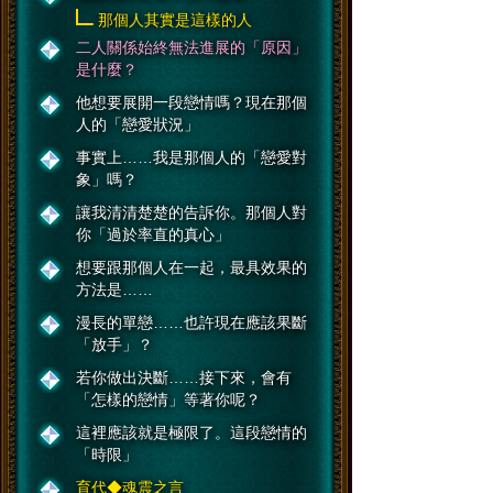
那個人其實是這樣的人
二人關係始終無法進展的「原因」
是什麼？
他想要展開一段戀情嗎？現在那個
人的「戀愛狀況」
事實上……我是那個人的「戀愛對
象」嗎？
讓我清清楚楚的告訴你。那個人對
你「過於率直的真心」
想要跟那個人在一起，最具效果的
方法是……
漫長的單戀……也許現在應該果斷
「放手」？
若你做出決斷……接下來，會有
「怎樣的戀情」等著你呢？
這裡應該就是極限了。這段戀情的
「時限」
育代◆魂震之言