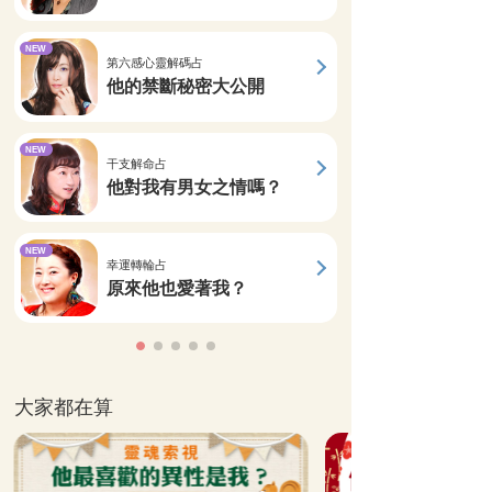
NEW
第六感心靈解碼占
他的禁斷秘密大公開
NEW
干支解命占
他對我有男女之情嗎？
NEW
幸運轉輪占
原來他也愛著我？
大家都在算