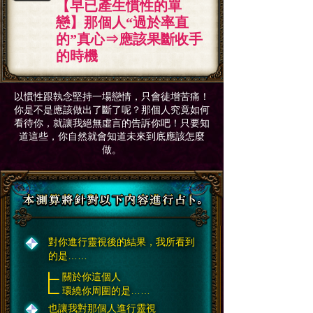
【早已產生慣性的單
戀】那個人“過於率直
的”真心⇒應該果斷收手
的時機
以慣性跟執念堅持一場戀情，只會徒增苦痛！
你是不是應該做出了斷了呢？
那個人究竟如何
看待你，就讓我絕無虛言的告訴你吧！
只要知
道這些，你自然就會知道未來到底應該怎麼
做。
對你進行靈視後的結果，我所看到
的是……
關於你這個人
環繞你周圍的是……
也讓我對那個人進行靈視