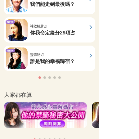
我們能走到最後嗎？
NEW
神啟解牌占
你我命定緣分29項占
NEW
靈體秘術
誰是我的幸福歸宿？
大家都在算