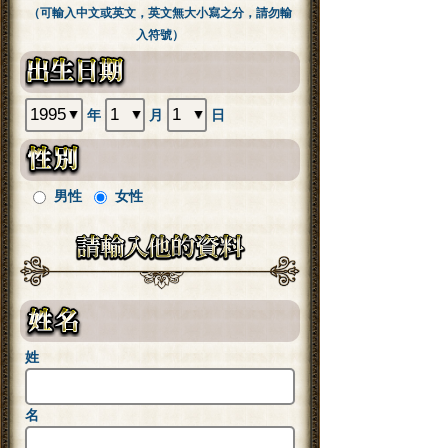
（可輸入中文或英文，英文無大小寫之分，請勿輸
入符號）
年
月
日
男性
女性
姓
名