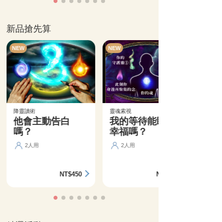
新品搶先算
NEW
NEW
降靈讀術
靈魂索視
他會主動告白
我的等待能盼來
嗎？
幸福嗎？
2人用
2人用
NT$450
NT$360