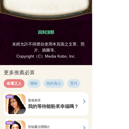
回到頂部
未經允許不得擅自使用本頁面之文章、照
片、插圖等。
Copyright（C）Media Kobo, Inc.
更多推薦必算
命運之人
曖昧
他的真心
育代
NEW
靈魂索視
我的等待能盼來幸福嗎？
NEW
招福魔法開關占