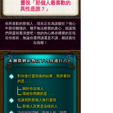
靈視「那個人最喜歡的
異性是誰？」
你所喜歡的那個人，現在正在為誰癡狂？
他心
中那些難懂的、幾乎無法察覺的真心，就讓我
們用靈視看清楚吧！
他的內心將赤裸裸的呈現
在你面前，無論你選擇讀還是不讀，都請責任
自負喔！
對你進行靈視後的結果，我所看到
的是……
關於你這個人
環繞你周圍的是……
也讓我對那個人進行靈視
那個人其實是這樣的人
請你好好理解。那個人的「戀愛