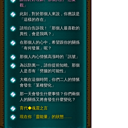
觀」
此刻，對於那個人來說，你應該是
「這樣的存在」
請坦白告訴我！「那個人最喜歡的
異性，會是我嗎？」
在那個人的心中，希望跟你的關係
「有何發展」呢？
那個人內心情愫高漲時的「訊號」
為以防萬一，請你提前知曉。那個
人是否有「劈腿的可能性」
大概在這個時間，你們二人的情愫
會發生「某種變化」
那一天會發生什麼事情？你們兩個
人的關係又將會發生什麼變化？
育代◆魂震之言
現在你「靈能量」的狀態……