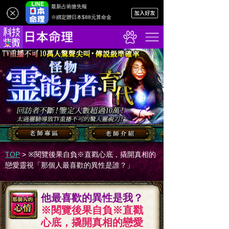
最新占術搶先報
※綁定贈日本$88元算命金
TOP
>
※閱覽後果自負※直戳心底，撬開真相的
戀愛靈視「那個人最喜歡的異性是誰？」
他最喜歡的異性是我？
※閱覽後果自負※直戳
心底，撬開真相的戀愛