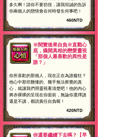
多久啊！請你不要彷徨，讓我坦誠的告訴
你兩個人的戀情會在何時發生何事吧！
460NTD
※閱覽後果自負※直戳心
底，撬開真相的戀愛靈視
「那個人最喜歡的異性是
誰？」
你所喜歡的那個人，現在正在為誰癡狂？
他心中那些難懂的、幾乎無法察覺的真
心，就讓我們用靈視看清楚吧！他的內心
將赤裸裸的呈現在你面前，無論你選擇讀
還是不讀，都請責任自負喔！
420NTD
你還要繼續下去嗎？【早