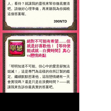
人」看待？就讓我的靈視來幫你徹底釐清
吧。請做好心理準備，再來聽我為你揭曉
這個答案喔。
390NTD
絕對不可能有希望……但
就是好喜歡他！【等待便
能成就⇔白費時間】真心
vs戀情終點
「明明知道不可能。但心中的愛意卻無法
熄滅！」這是專門為這樣的你所訂製的鑑
定。繼續默默想著他，這段戀情總有一天
會實現嗎？還是只是在浪費時間？——就
讓我來告訴你最真實的答案吧。
360NTD