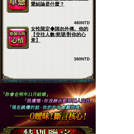
愛結論是什麼？
480NTD
女性限定◆請勿外傳。他的
【交往人數/慾望/對你的心
意】
380NTD