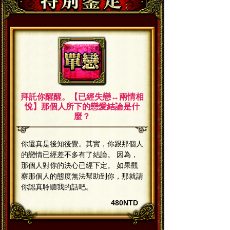
拜託你醒醒。【已經失戀↔︎兩情相
悅】那個人所下的戀愛結論是什
麼？
你還真是後知後覺。其實，你跟那個人
的戀情已經差不多有了結論。 因為，
那個人對你的決心已經下定。 如果觀
察那個人的態度無法幫助到你，那就請
你認真聆聽我的話吧。
480NTD