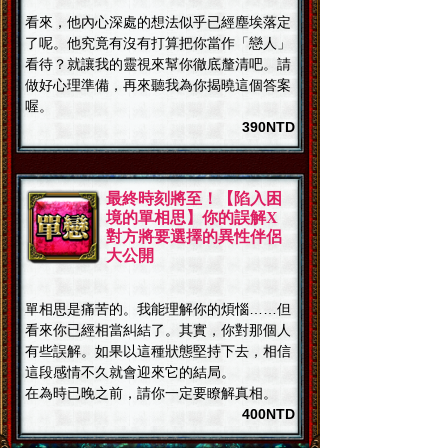
看來，他內心深處的想法似乎已經塵埃落定
了呢。他究竟有沒有打算把你當作「戀人」
看待？就讓我的靈視來幫你徹底釐清吧。請
做好心理準備，再來聽我為你揭曉這個答案
喔。
390NTD
最終時刻將至！【陷入困
境的單相思】你的誤解X
對方將要選擇的異性伴侶
大公開
單相思是痛苦的。我能理解你的煩惱……但
看來你已經相當糾結了。其實，你對那個人
有些誤解。如果以這種狀態堅持下去，相信
這段感情不久就會迎來它的結局。
在為時已晚之前，請你一定要瞭解真相。
400NTD