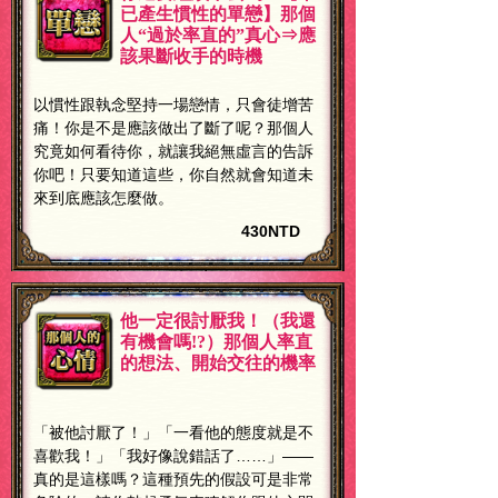
已產生慣性的單戀】那個
人“過於率直的”真心⇒應
該果斷收手的時機
以慣性跟執念堅持一場戀情，只會徒增苦
痛！你是不是應該做出了斷了呢？那個人
究竟如何看待你，就讓我絕無虛言的告訴
你吧！只要知道這些，你自然就會知道未
來到底應該怎麼做。
430NTD
他一定很討厭我！（我還
有機會嗎!?）那個人率直
的想法、開始交往的機率
「被他討厭了！」「一看他的態度就是不
喜歡我！」「我好像說錯話了……」――
真的是這樣嗎？這種預先的假設可是非常