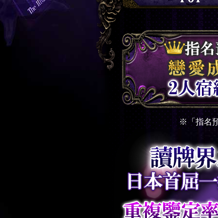
※「指名預