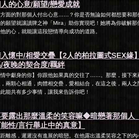
個人的心意/願望/戀愛成就
單方面的對那個人付出心意……？你是否無論如何都想要和那
的願望就讓讀牌之神「Mira」助你實現吧！她將為你破解那
住他的心，就能讓這段戀情導向成功的道路。
擁入懷中/相愛交疊【2人的柏拉圖式SEX緣
/夜晚的契合度/羈絆
戀情中獻身的你】你跟他如果真的交往了……。那麼，接下來
性，兩顆心相通，肉體相交疊，愛相結合，在這之後，兩人之
彼此能共有多少事情，讓我來告訴你吧！
不要露出那麼溫柔的笑容嘛◆暗戀著那個人
可能性/言行舉止中的真意】
的距離感，遲遲沒有進展的暗戀。在他露出溫柔笑容之下的內