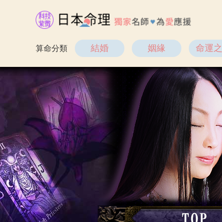
結婚
姻緣
命運
算命分類