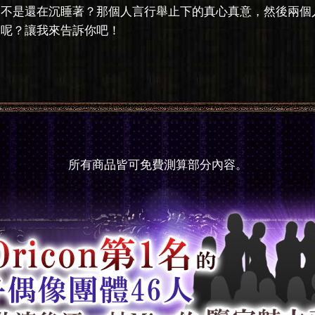
是不是還在沉睡著？那個人言行舉止下的真心真意，然後兩個
展呢？讓我來告訴你吧！
所有商品皆可免費測算部分內容。