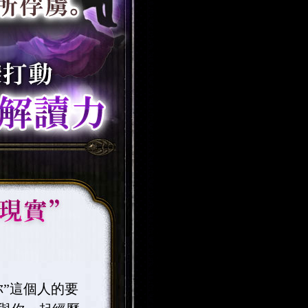
你”這個人的要