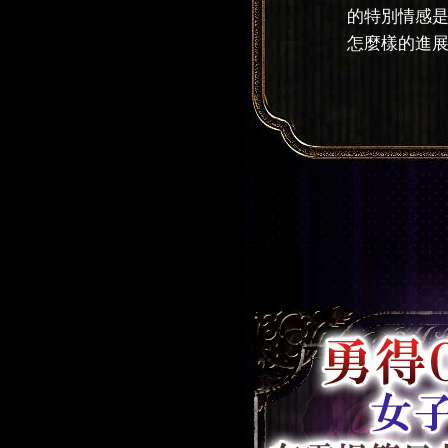
的特別情感
怎麼樣的進