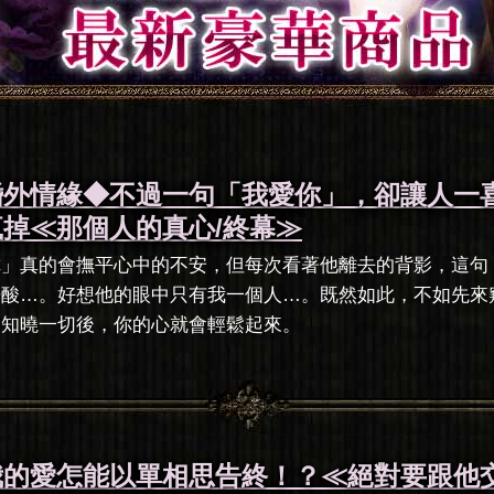
婚外情緣◆不過一句「我愛你」，卻讓人一
瘋掉≪那個人的真心/終幕≫
你」真的會撫平心中的不安，但每次看著他離去的背影，這句
辛酸…。好想他的眼中只有我一個人…。既然如此，不如先來
定知曉一切後，你的心就會輕鬆起來。
我的愛怎能以單相思告終！？≪絕對要跟他