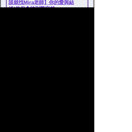
談就找Mira老師】你的愛與結
婚/伴侶◆特別鑒定錄
沒回應的愛該放棄了？
繼續or轉身【這沒有回應的單
戀】你的最終決斷占◆2人的現
實/終
人氣指數與預約人數皆獲得第1名的Mira老
師，其鑒定非常詳細且易懂，讓我們這些
同業者也不禁心生嫉妒呢！她所描述的內