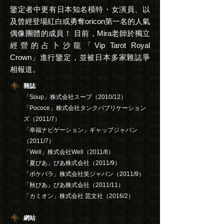
鑒定者中更有日本知名模特・女演員、以
及曾經登場紅白或勇奪oricon第一名的人氣
偶像團體的成員！ 目前，Mira老師於獨立
經營的占卜沙龍「Vip Tarot Royal
Crown」進行鑒定，並被日本多家雜誌爭
相報道。
雜誌
「Soup」株式会社スープ（2010/12）
「Pococe」株式会社タンクパブリケーション
ズ（2011/7）
「幸福ナビゲーション」ギャップジャパン
（2011/7）
「Well」株式会社Well（2011/8）
「夏ぴあ」ぴあ株式会社（2011/9）
「ポケパラ」株式会社笑ジャパン（2011/9）
「秋ぴあ」ぴあ株式会社（2011/11）
「カミオン」株式会社 芸文社（2016/2）
網站