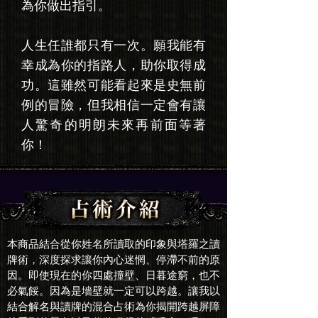
為你做出指引。
人生任誰都只有一次。願我能有
幸成為你的指路人，助你取得成
功。這雖然可能看起來是史無前
例的冒險，但我相信一定會有讓
人驚奇的明朗未來再前面等著
你！
本商品結合從你姓名所讀取的印象與塔羅之讀
牌術，深度探求讓你內心迷惘、停滯不前的原
因。即使現在的你四處撞壁、日暮途窮，也不
必氣餒。因為是墻壁就一定可以跨越。讓我以
結合解名與讀牌的混合占術為你揭開跨越屏障