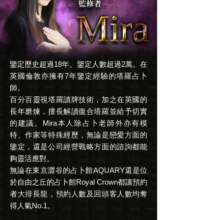
鑒定歷史超過18年。鑒定人數超過2萬。在
英國倫敦亦擁有7年鑒定經驗的塔羅占卜
師。
百分百靈視塔羅讀牌技術，加之在英國的
長年磨煉，擅長解讀復合塔羅並給予切實
的建議。Mira本人除占卜老師外亦有模
特、作家等特殊經歷，無論是戀愛方面的
鑒定，還是公司經營戰略方面的諮詢都能
夠靈活應對。
無論在東京澀谷的占卜館AQUARY還是位
於自由之丘的占卜館Royal Crown都讓預約
者大排長龍，預約人數及回頭客人數均奪
得人氣No.1。