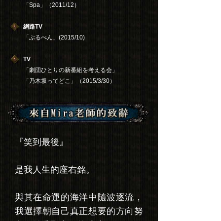
「Spa」（2011/12）
網路TV
「ぶるぺん」(2015/10)
TV
「劇団ひとりの新番組を考える会」
「乃木坂ってどこ」（2015/3/30）
『笑到最後』
是我人生的座右銘。
與其在命運的海洋中隨波逐流，
我選擇朝自己真正想要的方向努