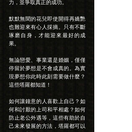
力，並爭取真正的成功。
默默無聞的花兒即使開得再嬌艷
也難迎來有心人採摘。只有不斷
琢磨自身，才能迎來最好的成
果。
無論戀愛、事業還是婚姻，僅僅
停留於夢想是不會成真的。為實
現夢想你此時此刻需要做什麼？
這些塔羅都知道！
如何讓鐘意的人喜歡上自己？如
何和討厭的上司和平相處？如何
防止老公外遇等，這些有助於自
己未來發展的方法，塔羅都可以