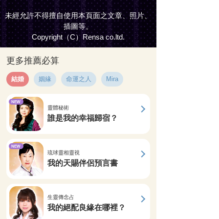
未經允許不得擅自使用本頁面之文章、照片、
插圖等。
Copyright（C）Rensa co.ltd.
更多推薦必算
結婚
姻緣
命運之人
Mira
NEW
靈體秘術
誰是我的幸福歸宿？
NEW
琉球靈相靈視
我的天賜伴侶預言書
生靈傳念占
我的絕配良緣在哪裡？