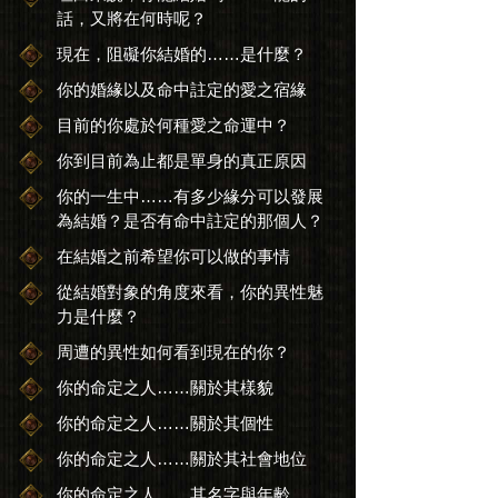
話，又將在何時呢？
現在，阻礙你結婚的……是什麼？
你的婚緣以及命中註定的愛之宿緣
目前的你處於何種愛之命運中？
你到目前為止都是單身的真正原因
你的一生中……有多少緣分可以發展
為結婚？是否有命中註定的那個人？
在結婚之前希望你可以做的事情
從結婚對象的角度來看，你的異性魅
力是什麼？
周遭的異性如何看到現在的你？
你的命定之人……關於其樣貌
你的命定之人……關於其個性
你的命定之人……關於其社會地位
你的命定之人……其名字與年齡