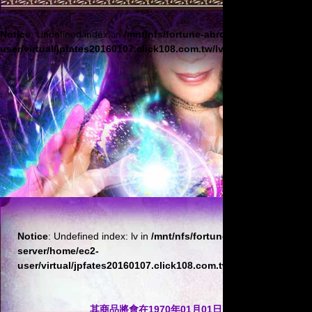
Notice
: Undefined index: in
/mnt/nfs/fortune-abroad-nfs-server/hom
user/virtual/jpfates20160107.click108.com.tw/lv/index.html
on line
Notice
: Undefined index: lv in
/mnt/nfs/fortune-abroad-nfs-
server/home/ec2-
user/virtual/jpfates20160107.click108.com.tw/lv/index.html
on 
其商品將會在1970年01月01日正式上線。