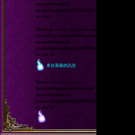
server/home/ec2-
user/virtual/jpfates20160107.click108.com.tw/cp
on line
3
Warning
: Invalid argument supplied for
foreach() in
/mnt/nfs/fortune-abroad-nfs-
server/home/ec2-
user/virtual/jpfates20160107.click108.com.tw/cp
on line
15
來自萊薇的訊息
Notice
: Undefined index: in
/mnt/nfs/fortune-abroad-nfs-
server/home/ec2-
user/virtual/jpfates20160107.click108.com.tw/cp
on line
37