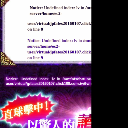
好運8
Notice
: Undefined index: lv in
/mnt/nfs/fortune-abroa
server/home/ec2-
免費算命
user/virtual/jpfates20160107.click108.com.tw/cp02/l
on line
8
星座
Notice
: Undefined index: lv in
/mnt/nfs/fortune-abroad
農民曆
server/home/ec2-
user/virtual/jpfates20160107.click108.com.tw/cp02/l
發燒文章
on line
9
心理測驗
Notice
: Undefined index: lv in
/mnt/nfs/fortune-abroad-nfs-server/h
解夢
user/virtual/jpfates20160107.click108.com.tw/lv/index.html
on line
53
紫微課程
張盛舒專區
客服中心