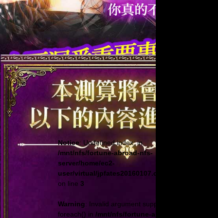
Notice
: Undefined index: in
/mnt/nfs/fortune-abroad-nfs-
server/home/ec2-
user/virtual/jpfates20160107.click108.com.tw/cp
on line
3
Warning
: Invalid argument supplied for
foreach() in
/mnt/nfs/fortune-abroad-nfs-