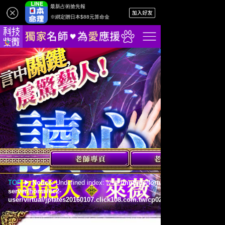
最新占術搶先報
網站服務
※綁定贈日本$88元算命金
回首頁
老師專頁
2026流年
算命占卜
日本命理
張盛舒課程
親算命名
TOP
▶︎
Notice
: Undefined index: lv in
/mnt/nfs/fortune-abroad-nfs-
祈福點燈
server/home/ec2-
user/virtual/jpfates20160107.click108.com.tw/cp02/lv/full_cont.inc
on l
韓國命理