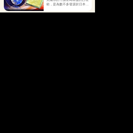
術，是為數不多發源於日本的
占術之一，受到占術界的高度
矚目！ 每個人在出生時就已
經定下了牽引著自己的守護
超能力靈視
星，而本鑑定通過主宰著你的
守護星所散發出的自然力量，
以卓越且正確率極高的3種特
徹底剖析你所承載的命運。
別靈視法「靈視」「靈聽」
「靈覺」。 使用超能力卡牌
看見浮現出來關於現在以及未
來的影像，能聽到你靈魂的聲
音，也能看到現在的狀況和未
來的畫面，透過靈視之後的解
讀，能將你引領到幸福的道
路。
【科技紫微日本命理】
獨家
名師
♥
為
愛
應援
科技紫微網獨家引進「日本命理」服務，匯集百位
人氣占卜師，透視戀情走向，深度剖析感情困擾，
迎來美好結局。
日本命理 LINE 官方帳號
馬上
前往
立即綁定領好禮
綁定【日本命理LINE】官方帳號，即可獲得專屬
優惠和活動資訊，讓你的幸福不漏接！
$88元算命金
首次綁定禮