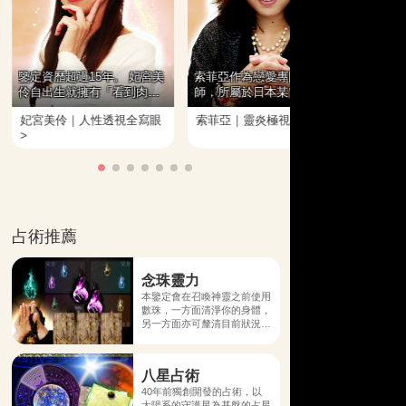
鑒定資歷超過15年。 妃宮美
索菲亞作為戀愛專門諮詢老
在被認
伶自出生就擁有「看到肉眼
師，所屬於日本某電話占卜
人才是
看不到的東西」、「感知他
沙龍。擅長為鑒定者在戀愛
學業界
妃宮美伶｜人性透視全寫眼
索菲亞｜靈炎極視 >
三浦榮
人想法」等超乎常人的特殊
以及人際關係方面排憂解
老將靈
>
能力。
難。 超讚占中力跟易於親近
的個性，讓索菲亞在苦惱於
單戀的單身女性中擁有絕大
人氣。
占術推薦
念珠靈力
本鑒定會在召喚神靈之前使用
數珠，一方面清淨你的身體，
另一方面亦可釐清目前狀況，
更易接收到之後來自神靈的諫
言。 通過吟誦僅屬於你的經
文、祭文來與守護你的神靈們
八星占術
連結，並通過「召喚」的方式
將你與那個世界聯繫到一起。
40年前獨創開發的占術，以
太陽系的守護星為基盤的占星