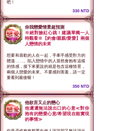
吧！
330 NTD
你我戀愛情景超預測
※絕對臉紅心跳！建議單獨一人
時觀看※【約會/親親/愛愛】兩個
人戀情的未來
想要和喜歡的人在一起，手牽手感受對方的
體溫……。陷入戀情中的人當然會抱有這樣
的情感，接下來要說的就是包含這種情景，
兩個人戀愛的未來。不要感到害羞，請一定
要看到最後喔！
350 NTD
他欲言又止的戀心
他遲遲無法說出口的心意≪對你
抱有的戀愛心意/希望現在能實現
的事情≫
你是否也抱有想要向他人訴說卻又無法說出