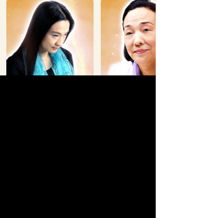
美貓老師不使用似是而非的
1998年擔任日本占術諮詢學
建議，會像朋友一樣將焦點
院之氣學、數理命運學講
鎖定在每一位鑒定者的身上
師。 通過研究數理命運學、
美貓｜靈貓神覺占 >
脇田紫経｜干支九星學 >
為其提供量身定做的鑒定與
氣學、方位、家相、姓名判
諫言。 其極具魅力的占卜風
斷、四柱推命等占術後，最
格使得美貓老師短時間內即
終獨創融合「天(十干)」「地
一躍成為日本超人氣占卜老
(十二支)」「人(九星)」三位
師。
於一體的「干支九星學」。
占術推薦
異次元命占
異次元命占由你的出生導出寄
存於你身上的5個「星數」，
5個星數分別掌管「出生」、
「愛」、「行動」、「靈魂」