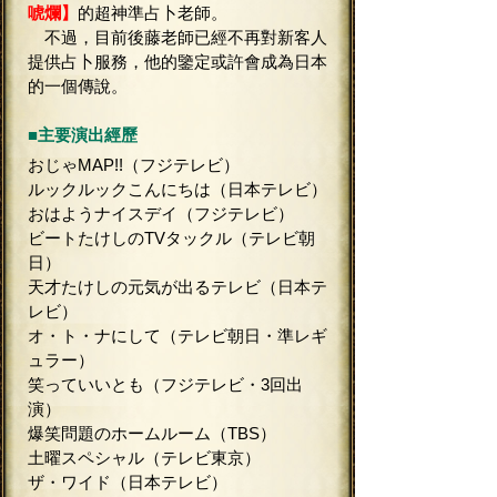
唬爛】
的超神準占卜老師。
不過，目前後藤老師已經不再對新客人
提供占卜服務，他的鑒定或許會成為日本
的一個傳說。
■主要演出經歷
おじゃMAP!!（フジテレビ）
ルックルックこんにちは（日本テレビ）
おはようナイスデイ（フジテレビ）
ビートたけしのTVタックル（テレビ朝
日）
天才たけしの元気が出るテレビ（日本テ
レビ）
オ・ト・ナにして（テレビ朝日・準レギ
ュラー）
笑っていいとも（フジテレビ・3回出
演）
爆笑問題のホームルーム（TBS）
土曜スペシャル（テレビ東京）
ザ・ワイド（日本テレビ）