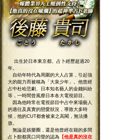
出生於日本東京都。占卜經歷超過20
年。
自幼年時代為周圍的大人占算，引起強
大的能力而被稱為「大泉少年」。他曾經
占中杜哈悲劇、日本知名藝人的金錢糾紛
等，一時間曾風靡日本各大電視節目。
因為他時常在電視節目中占中來場藝人
的過往及真實的戀愛狀況，導致大多時
候，他的CUT都會被束之高閣，無法播
放。
無論是娛樂圈，還是他曾經在籍的多間
占卜館都異口同聲的認為
【他是真的沒在