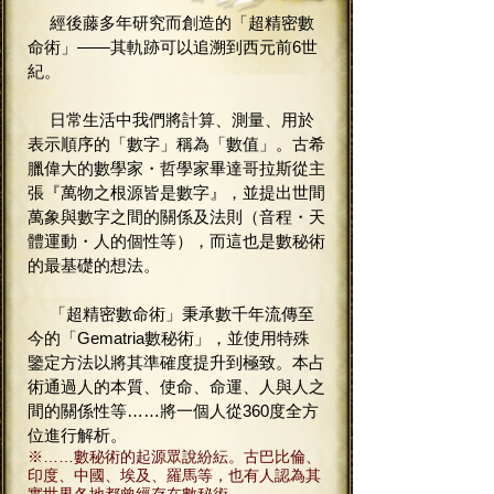
經後藤多年研究而創造的「超精密數
命術」——其軌跡可以追溯到西元前6世
紀。
日常生活中我們將計算、測量、用於
表示順序的「數字」稱為「數值」。古希
臘偉大的數學家・哲學家畢達哥拉斯從主
張『萬物之根源皆是數字』，並提出世間
萬象與數字之間的關係及法則（音程・天
體運動・人的個性等），而這也是數秘術
的最基礎的想法。
「超精密數命術」秉承數千年流傳至
今的「Gematria數秘術」，並使用特殊
鑒定方法以將其準確度提升到極致。本占
術通過人的本質、使命、命運、人與人之
間的關係性等……將一個人從360度全方
位進行解析。
※……數秘術的起源眾說紛紜。古巴比倫、
印度、中國、埃及、羅馬等，也有人認為其