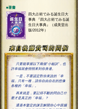
■著書
四大占術でみる誕生日大
事典 『四大占術でみる誕
生日大事典』（成美堂出
版/2012年）
只要能掌握以下兩個“小秘訣”，也
許幸福就會悄悄來到你身邊。
一是，不要認定對你來說的「幸
福」只有一種，請你自由自在的想像
各種的「幸福」。
再來就是，要記得不斷的問自己什
麼才是真正的「幸福」？
通過本鑒定的諫言解開你心中跟腦