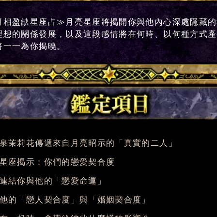
月相盈缺星座占≫月亮星座將揭開你與他內心深處隱藏的
理想的關係發展，以及這段感情將在何時、以何種方式產
將一一為你揭曉。
泉茉莉花傳遞來自月亮昭示的「真實的二人」
星座揭示：你們的戀愛契合度
連結你與他的「戀愛命運」
他的「戀人契合度」與「婚姻契合度」