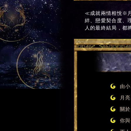
≪成就兩情相悅※
絆、戀愛契合度、
人的最終結局，都
由小
月亮
關於
你與