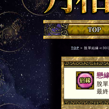
TOP
>
脫單結緣≪30
戀緣
脫單
最終