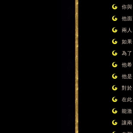
你與
他面
兩人
如果
為了
他希
他是
對於
在此
能激
讓兩