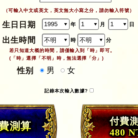
（可輸入中文或英文，英文無大小寫之分，請勿輸入符號）
生日日期
年
月
日
出生時間
時
分
若只知道大概的時間，請僅輸入到「時」即可。
(「時」選擇「不明」時，無法選擇「分」)
男
女
性别
記錄本次輸入數據?
付費
費測算
480 