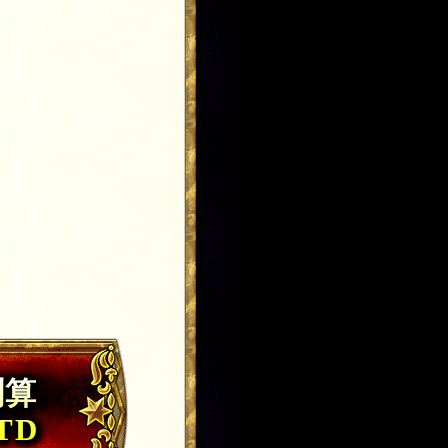
測算
NTD