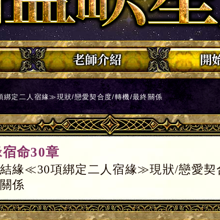
項綁定二人宿緣≫現狀/戀愛契合度/轉機/最終關係
宿命30章
結緣≪30項綁定二人宿緣≫現狀/戀愛契合
關係