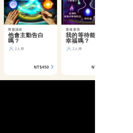
降靈讀術
靈魂索視
他會主動告白
我的等待能盼來
嗎？
幸福嗎？
2人用
2人用
NT$450
NT$360
精選活動