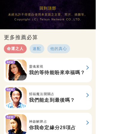
回到頂部
未經允許不得擅自使用本頁面之文章、照片、插圖等。
Copyright（C）Telsys Network CO.,LTD.
更多推薦必算
命運之人
速配
他的真心
NEW
靈魂索視
我的等待能盼來幸福嗎？
NEW
招福魔法開關占
我們能走到最後嗎？
NEW
神啟解牌占
你我命定緣分29項占