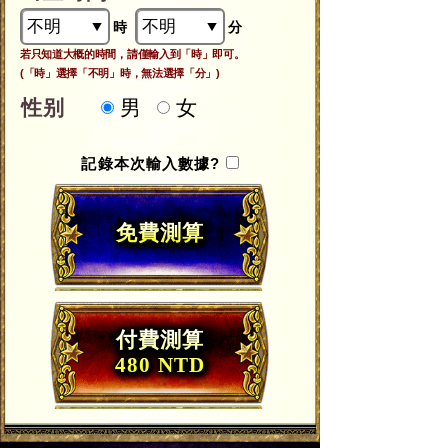
時
分
若只知道大概的時間，請僅輸入到「時」即可。
(「時」選擇「不明」時，無法選擇「分」)
性别
男
女
記錄本次輸入數據?
免費測算
付費測算
480 NTD