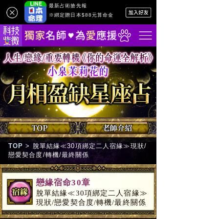
最新占術搶先報
※綁定贈日本$88元算命金
TOP
>
脫單結緣≪30項綁定二人宿緣≫現狀/
戀愛契合度/轉機/最終關係
戀緣宿命30章
脫單結緣≪30項綁定二人宿緣≫
現狀/戀愛契合度/轉機/最終關係