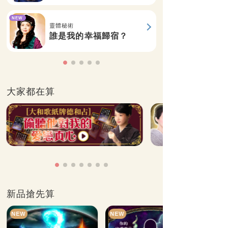
NEW
靈體秘術
誰是我的幸福歸宿？
大家都在算
新品搶先算
NEW
NEW