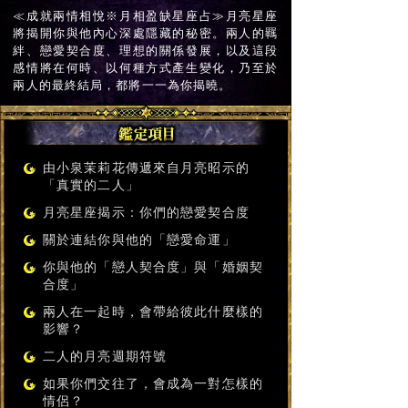
≪成就兩情相悅※月相盈缺星座占≫月亮星座
將揭開你與他內心深處隱藏的秘密。兩人的羈
絆、戀愛契合度、理想的關係發展，以及這段
感情將在何時、以何種方式產生變化，乃至於
兩人的最終結局，都將一一為你揭曉。
由小泉茉莉花傳遞來自月亮昭示的
「真實的二人」
月亮星座揭示：你們的戀愛契合度
關於連結你與他的「戀愛命運」
你與他的「戀人契合度」與「婚姻契
合度」
兩人在一起時，會帶給彼此什麼樣的
影響？
二人的月亮週期符號
如果你們交往了，會成為一對怎樣的
情侶？