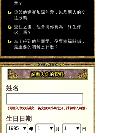
意？
你與他逐漸加深的愛，以及兩人的交
往狀態
交往之後，他會將你視為「終生伴
侶」嗎？
為了得到他的寵愛、孕育幸福關係，
最重要的關鍵是什麼？
姓名
（可輸入中文或英文，英文無大小寫之分，請勿輸入符號）
生日日期
年
月
日