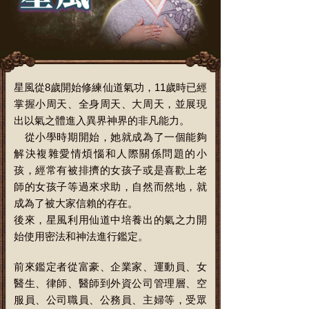
星風從8歲開始修練仙道氣功，11歲時已經
掌握小周天、全身周天、大周天，並展現
出以氣之體進入異界神界的非凡能力。
從小學時期開始，她就成為了一個能夠
解決複雜愛情煩惱和人際關係問題的小
孩，經常有被排擠的女孩子或是喜歡上老
師的女孩子等過來求助，自然而然地，就
成為了被大家信賴的存在。
後來，星風利用仙道中培養出的氣之力開
始使用密法和神法進行鑑定。
前來鑑定者從富豪、企業家、運動員、女
醫生、律師、醫師到外資公司管理層、空
服員、公司職員、公務員、主婦等，受眾