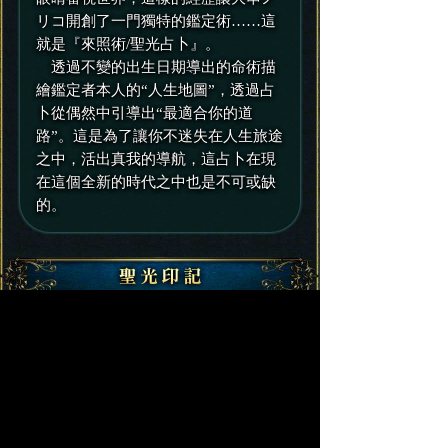
リコ開創了一門獨特的鑑定術……這
就是『來照術/聖光占卜』。
透過不變的出生日期導出的命術描
繪鑑定者本人的“人生地圖”，透過占
卜從偶然中引導出“最適合你的道
路”。這是為了讓你不迷失在人生旅途
之中，活出真我的導航，這占卜在現
在這個全新的時代之中也是不可或缺
的。