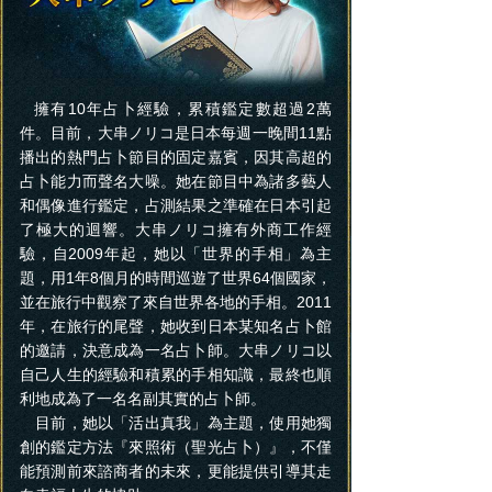
擁有10年占卜經驗，累積鑑定數超過2萬
件。目前，大串ノリコ是日本每週一晚間11點
播出的熱門占卜節目的固定嘉賓，因其高超的
占卜能力而聲名大噪。她在節目中為諸多藝人
和偶像進行鑑定，占測結果之準確在日本引起
了極大的迴響。大串ノリコ擁有外商工作經
驗，自2009年起，她以「世界的手相」為主
題，用1年8個月的時間巡遊了世界64個國家，
並在旅行中觀察了來自世界各地的手相。2011
年，在旅行的尾聲，她收到日本某知名占卜館
的邀請，決意成為一名占卜師。大串ノリコ以
自己人生的經驗和積累的手相知識，最終也順
利地成為了一名名副其實的占卜師。
目前，她以「活出真我」為主題，使用她獨
創的鑑定方法『來照術（聖光占卜）』，不僅
能預測前來諮商者的未來，更能提供引導其走