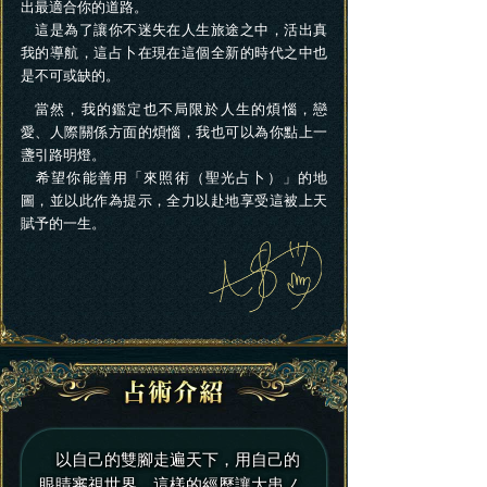
出最適合你的道路。
這是為了讓你不迷失在人生旅途之中，活出真
我的導航，這占卜在現在這個全新的時代之中也
是不可或缺的。
當然，我的鑑定也不局限於人生的煩惱，戀
愛、人際關係方面的煩惱，我也可以為你點上一
盞引路明燈。
希望你能善用「來照術（聖光占卜）」的地
圖，並以此作為提示，全力以赴地享受這被上天
賦予的一生。
以自己的雙腳走遍天下，用自己的
眼睛審視世界，這樣的經歷讓大串ノ