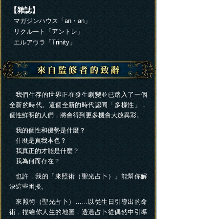
【雜誌】
マガジンハウス「an・an」
リクルート「アントレ」
エルアウラ「Trinity」
我們生存的世界正在發生劇變並已踏入了一個
全新的時代。這個全新的時代認同「多樣性」，
個性鮮明的人們，將會得到更多機會大放異彩。
我的個性和優勢是什麼？
什麼是真我本色？
我真正的才能是什麼？
我為何而存在？
也許，我的「來照術（聖光占卜）」能幫你解
決這些困擾。
來照術（聖光占卜）……以從生日引導出的命
術，描繪你人生的地圖，透過占卜從偶然中引導