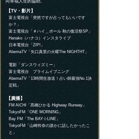
向幸福人生的協助。
【TV・影片】
富士電視台「突然ですが占ってもいいです
か？」
富士電視台「＃ハイ＿ポール 秋の復活祭SP」
Hanako（ハナコ）インスタライブ
日本電視台「ZIP!」
AbemaTV「矢口真里の火曜The NIGHTHT」
電影「ダンスウィズミー」
富士電視台 プライムイブニング
AbemaTV「13時間生放送！占い師最強No.1決
定戦」
【廣播】
FM AICHI「髙橋ひかる Highway Runway」
TokyoFM「ONE MORNING」
Bay FM「The BAY☆LINE」
TokyoFM「山崎怜奈の誰かに話したかったこ
と」