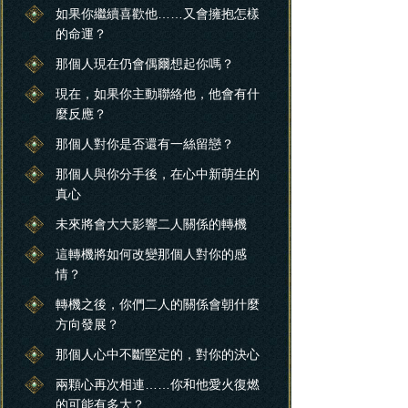
如果你繼續喜歡他……又會擁抱怎樣
的命運？
那個人現在仍會偶爾想起你嗎？
現在，如果你主動聯絡他，他會有什
麼反應？
那個人對你是否還有一絲留戀？
那個人與你分手後，在心中新萌生的
真心
未來將會大大影響二人關係的轉機
這轉機將如何改變那個人對你的感
情？
轉機之後，你們二人的關係會朝什麼
方向發展？
那個人心中不斷堅定的，對你的決心
兩顆心再次相連……你和他愛火復燃
的可能有多大？