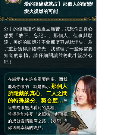
愛的復緣成就占】那個人的留戀/
愛火復燃的可能
分手的傷痛讓你難過且痛苦，我想你是真心
想要「放下、忘記…」那個人。但事與願
違，美好的回憶並不會那麼容易就消失。為
了重新獲得那段時光，我整理了一些你需要
知道的事情。請仔細閱讀並將此牢記於心
吧！
在戀愛中有許多重要的事。而我
那個人
能為你做的，就是揭示
所隱藏的真心、二人之間
的特殊緣分、契合度…
等
這些肉眼無法看到的真相。
希望你能接受『來照術』所預視
的成就愛情圓滿之路，我將引導
你邁向幸福的終點。