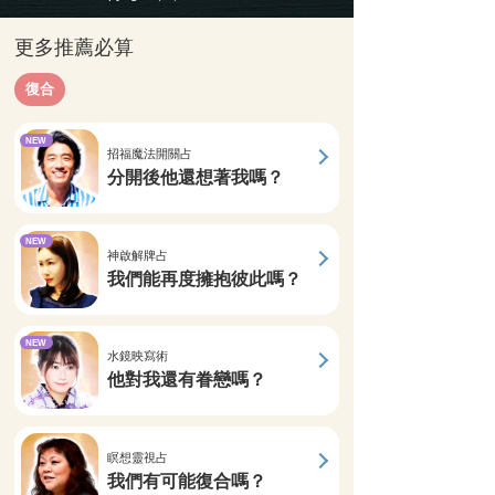
更多推薦必算
復合
NEW
招福魔法開關占
分開後他還想著我嗎？
NEW
神啟解牌占
我們能再度擁抱彼此嗎？
NEW
水鏡映寫術
他對我還有眷戀嗎？
瞑想靈視占
我們有可能復合嗎？