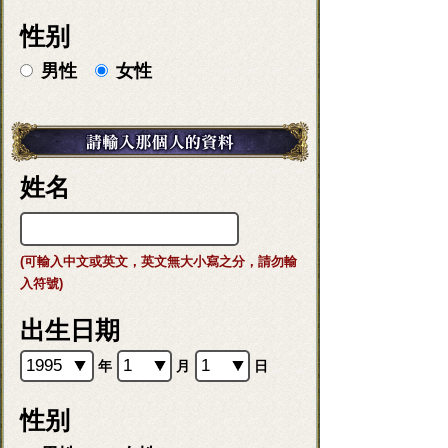
性别
男性
女性
姓名
(可輸入中文或英文，英文無大小寫之分，請勿輸
入符號)
出生日期
年
月
日
性别