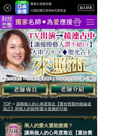
最新占術搶先報
※綁定贈日本$88元算命金
TOP
>
讓兩個人的心再度靠近【重拾舊愛的復緣成
就占】那個人的留戀/愛火復燃的可能
兩人的愛火還能復燃？
讓兩個人的心再度靠近【重拾舊