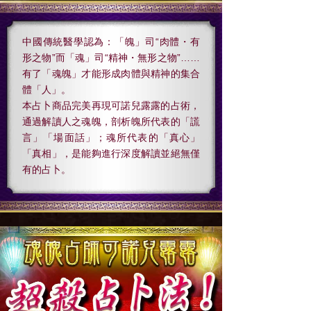
中國傳統醫學認為：「魄」司“肉體・有
形之物”而「魂」司“精神・無形之物”……
有了「魂魄」才能形成肉體與精神的集合
體「人」。
本占卜商品完美再現可諾兒露露的占術，
通過解讀人之魂魄，剖析魄所代表的「謊
言」「場面話」；魂所代表的「真心」
「真相」，是能夠進行深度解讀並絕無僅
有的占卜。