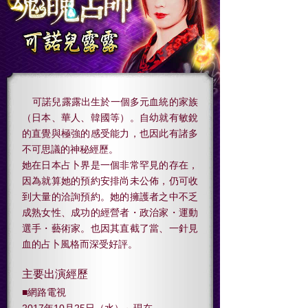
可諾兒露露出生於一個多元血統的家族
（日本、華人、韓國等）。自幼就有敏銳
的直覺與極強的感受能力，也因此有諸多
不可思議的神秘經歷。
她在日本占卜界是一個非常罕見的存在，
因為就算她的預約安排尚未公佈，仍可收
到大量的洽詢預約。她的擁護者之中不乏
成熟女性、成功的經營者・政治家・運動
選手・藝術家。也因其直截了當、一針見
血的占卜風格而深受好評。
主要出演經歷
■網路電視