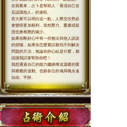
在我看來，占卜是幫助人「看清自己並
且認識他人」的過程。
若大家可以明白這一點，人際交往勢必
會變得更加順利，當然壓力、憂慮或疑
惑也會相應的減少。
如果你剛好心中有一些無法與他人訴說
的煩惱，如果你怎麼嘗試都找不到解決
問題的方法，無論你的心結是什麼，都
請讓我試著幫助你吧！
我想通過自己的能力繼續傳送溫暖的愛
與療癒的波動。也願各位的魂與魄永遠
自由、平靜。