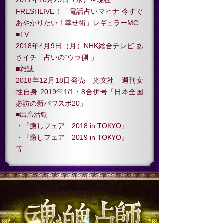
2017年10月25日（水）～現在
FRESHLIVE！「電話占いマヒナ 今すぐ
あやかりたい！幸せ術」レギュラーMC
■TV
2018年4月9日（月）NHK総合テレビ あ
さイチ「占いの“ウラ側”」
■雜誌
2018年12月18日発売 光文社 週刊女
性自身 2019年1/1・8合併号「日本全国
必訪の新パワスポ20」
■出席活動
・『癒しフェア 2018 in TOKYO』
・『癒しフェア 2019 in TOKYO』
等