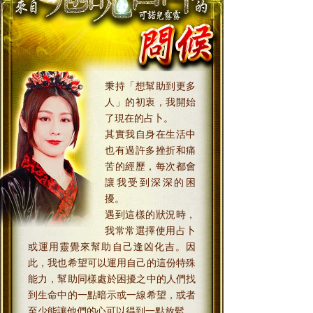
秉持「想幫助到更多
人」的初衷，我開始
了現在的占卜。
其實我自身在生活中
也有過許多挫折和痛
苦的經歷，每次都會
讓我受到深深的困
擾。
遇到這樣的狀況時，
我常常選擇使用占卜
或運用靈覺來幫助自己逢凶化吉。因
此，我也希望可以運用自己的這份特殊
能力，幫助同樣處於困擾之中的人們找
到生命中的一點暗示或一線希望，或者
至少能讓他們的心可以得到一點放鬆。