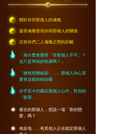
關於你與那個人的魂魄
凝視魂魄發現你與那個人的關係
目前你們二人魂魄之間的距離
『為什麼會覺得「非那個人不可」？
這只是單純的執著嗎？』
「雖然想聯絡卻……」那個人內心其
實有這樣的糾結喔
分手至今仍藏在那個人心中，對你的
「願望」
最近的那個人，想談一場「新的戀
愛」嗎？
相反地……有其他人正在鎖定那個人