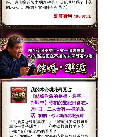
起。這個接近奢求的願望是可以實現的嗎？【我
的未來……那個人會相伴左右嗎？】
測算費用 400 NTD
我的本命桃花尋覓占
【結婚對象的長相・名字一
卦即中】你們的登記日會在○
月×日，二人會有●●樣的生
活
〈附贈：你近期的桃花預測〉
「到底要怎樣脫單啦！」「難道我要這樣母胎
單身一輩子嗎？」——心中這樣那樣的不安，
不如全部講給老朽聽看看？
為了你的將來，我不會專挑安慰或好聽的話敷