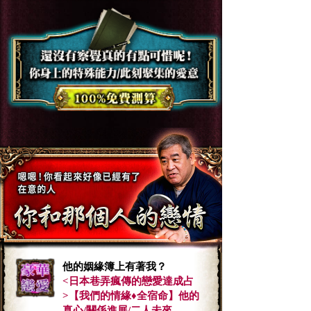
他的姻緣簿上有著我？
<日本巷弄瘋傳的戀愛達成占
>【我們的情緣♦全宿命】他的
真心/關係進展/二人未來