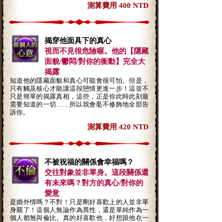
測算費用 400 NTD
揭穿他面具下的真心
視而不見很危險喔。他的【隱藏
面貌/鬱悶/對你的衝動】完全大
揭露
知道他的隱藏面貌和真心可能會很可怕。但是，
只有觸及核心才能讓這段戀情更進一步！這並不
只是簡單的揭露真相，這些，正是你此時此刻最
需要知道的一切……所以我會毫不修飾地全部告
訴你。
測算費用 420 NTD
不被祝福的關係會幸福嗎？
交往對象並非單身。這段關係還
有未來嗎？對方的真心/對你的
愛意
是婚外情嗎？不對！只是剛好喜歡上的人並非單
身罷了！這個人無論作為異性，還是單純作為一
個人都無與倫比。真的好喜歡他，好想跟他在一