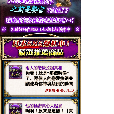
兩人的戀愛拉鋸真相
你看！就是“那個時候”
了。兩個人的戀愛拉鋸◆
讓他為你神魂顛倒的瞬間
測算費用 400 NTD
他的極密真心大起底
啊啊！原來是這樣！【真