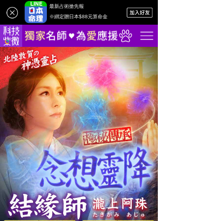
最新占術搶先報
※綁定贈日本$88元算命金