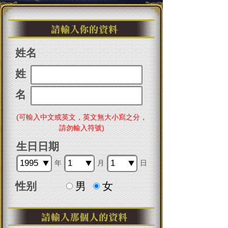
姓名
姓
名
(可輸入中文或英文，英文無大小寫之分，
請勿輸入符號)
生日日期
年
月
日
性别
男
女