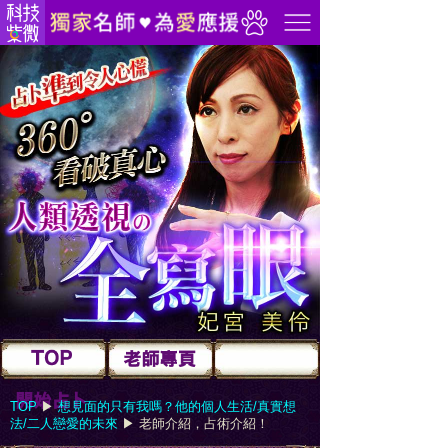
TOP
▶︎
想見面的只有我嗎？他的個人生活/真實想
法/二人戀愛的未來
▶︎
老師介紹，占術介紹！