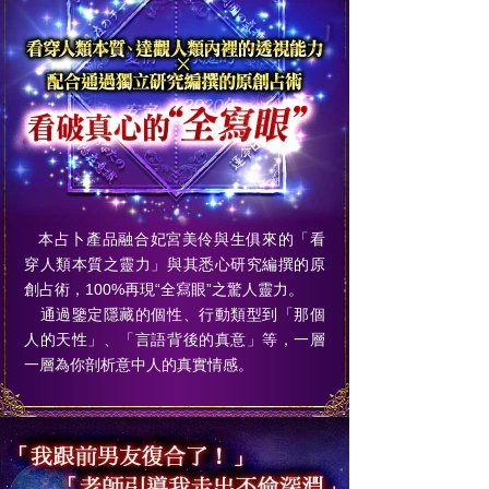
本占卜產品融合妃宮美伶與生俱來的「看
穿人類本質之靈力」與其悉心研究編撰的原
創占術，100%再現“全寫眼”之驚人靈力。
通過鑒定隱藏的個性、行動類型到「那個
人的天性」、「言語背後的真意」等，一層
一層為你剖析意中人的真實情感。