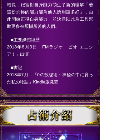
增長，妃宮對自身能力萌生了新的理解「若
這份恐怖的能力能為他人所用該多好」，由
此開始正視自身能力，並決意以此為工具幫
助更多被煩惱所苦的人們。
■主要媒體經歷
2018年8月9日 FMラジオ「ビオ エニシ
ア！」出演
■書記
2018年7月～「0の数秘術：神秘の中に育っ
た私の物語」Kindle版発売