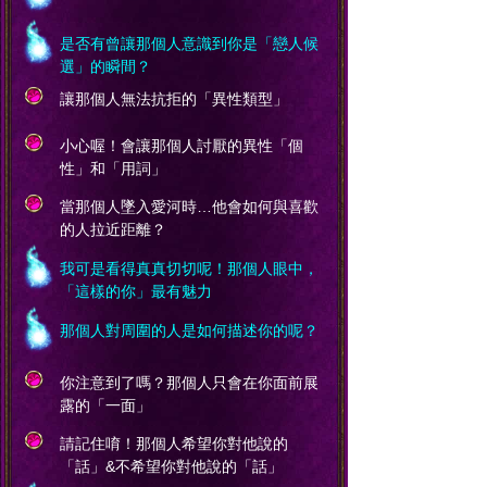
是否有曾讓那個人意識到你是「戀人候
選」的瞬間？
讓那個人無法抗拒的「異性類型」
小心喔！會讓那個人討厭的異性「個
性」和「用詞」
當那個人墜入愛河時…他會如何與喜歡
的人拉近距離？
我可是看得真真切切呢！那個人眼中，
「這樣的你」最有魅力
那個人對周圍的人是如何描述你的呢？
你注意到了嗎？那個人只會在你面前展
露的「一面」
請記住唷！那個人希望你對他說的
「話」&不希望你對他說的「話」