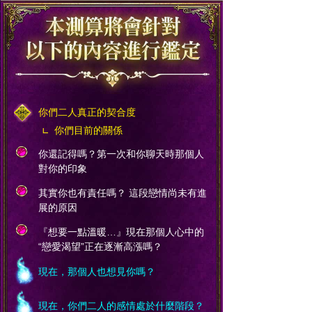
你們二人真正的契合度
你們目前的關係
你還記得嗎？第一次和你聊天時那個人
對你的印象
其實你也有責任嗎？ 這段戀情尚未有進
展的原因
『想要一點溫暖…』現在那個人心中的
“戀愛渴望”正在逐漸高漲嗎？
現在，那個人也想見你嗎？
現在，你們二人的感情處於什麼階段？