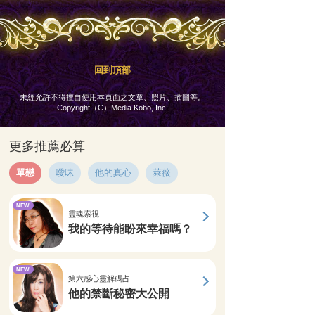
回到頂部
未經允許不得擅自使用本頁面之文章、照片、插圖等。
Copyright（C）Media Kobo, Inc.
更多推薦必算
單戀
曖昧
他的真心
萊薇
NEW
靈魂索視
我的等待能盼來幸福嗎？
NEW
第六感心靈解碼占
他的禁斷秘密大公開