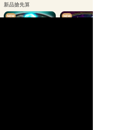
新品搶先算
NEW
NEW
降靈讀術
靈魂索視
他會主動告白
我的等待能盼來
嗎？
幸福嗎？
2人用
2人用
NT$450
NT$360
精選活動