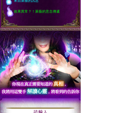
來自萊薇的訊息
效果異常？！萊薇的意念傳遞