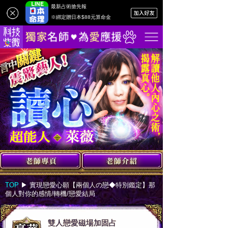
最新占術搶先報
※綁定贈日本$88元算命金
TOP
▶︎
實現戀愛心願【兩個人の戀◆特別鑑定】那
個人對你的感情/轉機/戀愛結局
雙人戀愛磁場加固占