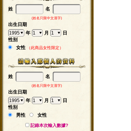
姓
名
(姓名只限中文漢字)
出生日期
年
月
日
性别
女性
（此商品女性限定）
姓
名
(姓名只限中文漢字)
出生日期
年
月
日
性别
男性
女性
記錄本次輸入數據?