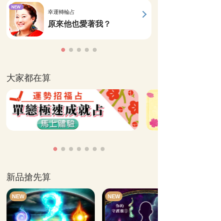
NEW
幸運轉輪占
原來他也愛著我？
大家都在算
新品搶先算
NEW
NEW