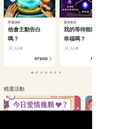
降靈讀術
靈魂索視
他會主動告白
我的等待能盼來
嗎？
幸福嗎？
2人用
2人用
NT$450
NT$360
精選活動