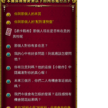
你與那個人的本質
你與那個人的“配對運勢盤”
【易卡觀相】那個人現在是否有在意的
異性呢
那個人對你有多在意？
我的心中有好多問題！到底應該怎麼問
他？
你有注意到嗎？他的這個【小動作】中
隱藏著對你的真心喔！
未來三個月，你們二人有機會靠近彼此
嗎？
我們今後會有怎樣的發展？這段感情有
機會開花結果嗎？
來自“招福占母”的祝福・此後會在你身