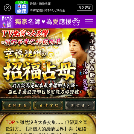
最新占術搶先報
※綁定贈日本$88元算命金
TOP
>
雖然沒有太多交集……但卻莫名喜
歡對方。【那個人的感情世界】與【這段