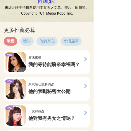
回到頂部
未經允許不得擅自使用本頁面之文章、照片、插圖等。
Copyright（C）Media Kobo, Inc.
更多推薦必算
單戀
曖昧
他的真心
小沼麗華
NEW
靈魂索視
我的等待能盼來幸福嗎？
NEW
第六感心靈解碼占
他的禁斷秘密大公開
NEW
干支解命占
他對我有男女之情嗎？