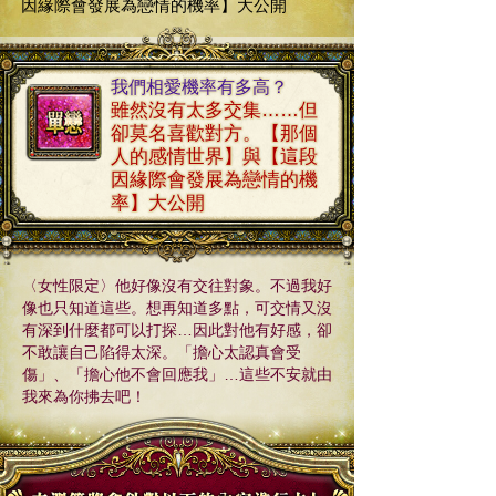
因緣際會發展為戀情的機率】大公開
我們相愛機率有多高？
雖然沒有太多交集……但
卻莫名喜歡對方。【那個
人的感情世界】與【這段
因緣際會發展為戀情的機
率】大公開
〈女性限定〉他好像沒有交往對象。不過我好
像也只知道這些。想再知道多點，可交情又沒
有深到什麼都可以打探…因此對他有好感，卻
不敢讓自己陷得太深。「擔心太認真會受
傷」、「擔心他不會回應我」…這些不安就由
我來為你拂去吧！