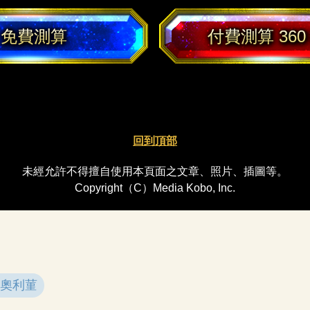
免費測算
付費測算 360
回到頂部
未經允許不得擅自使用本頁面之文章、照片、插圖等。
Copyright（C）Media Kobo, Inc.
奧利菫