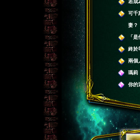
若成
可千
妻？
「是
終於
兩個
瑪莉
你的