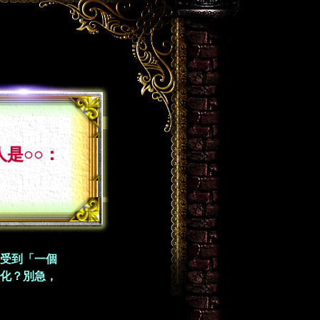
是○○：
受到「一個
化？別急，