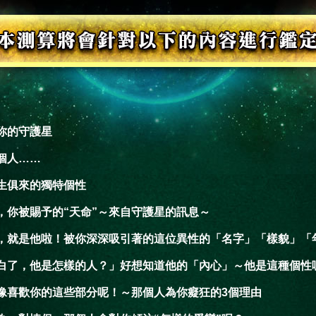
你的守護星
個人……
生俱來的獨特個性
，你被賜予的“天命”～來自守護星的訊息～
，就是他啦！被你深深吸引著的這位異性的「名字」「樣貌」「
白了，他是怎樣的人？」好想知道他的「內心」～他是這種個性
像喜歡你的這些部分呢！～那個人為你癡狂的3個理由