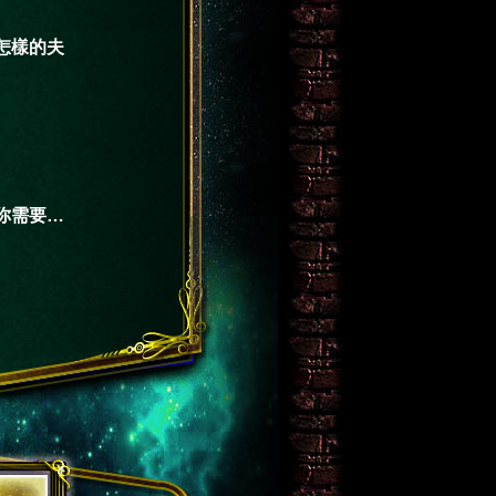
怎樣的夫
你需要…