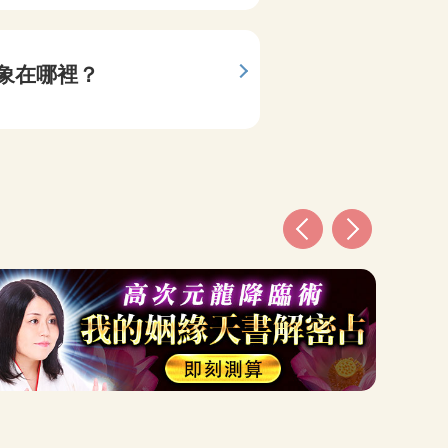
靈體秘術
象在哪裡？
誰在偷