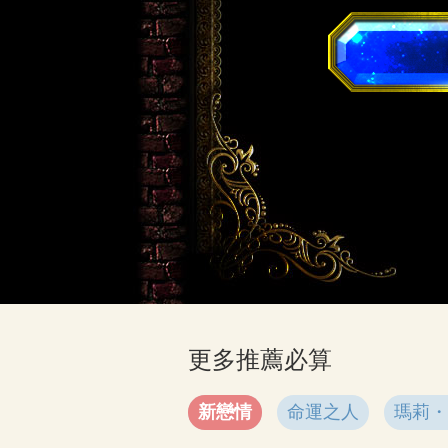
更多推薦必算
新戀情
命運之人
瑪莉・