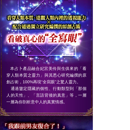
本占卜產品融合妃宮美伶與生俱來的「看
穿人類本質之靈力」與其悉心研究編撰的原
創占術，100%再現“全寫眼”之驚人靈力。
通過鑒定隱藏的個性、行動類型到「那個
人的天性」、「言語背後的真意」等，一層
一層為你剖析意中人的真實情感。