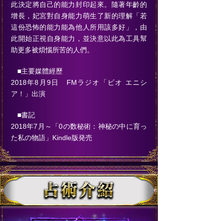
此決定將自己的能力封印起來。隨著年齡的
增長，妃宮對自身能力萌生了新的理解「若
這份恐怖的能力能為他人所用該多好」，由
此開始正視自身能力，並決意以此為工具幫
助更多被煩惱所苦的人們。
■主要媒體經歷
2018年8月9日 FMラジオ「ビオ エニシ
ア！」出演
■書記
2018年7月～「0の数秘術：神秘の中に育っ
た私の物語」Kindle版発売