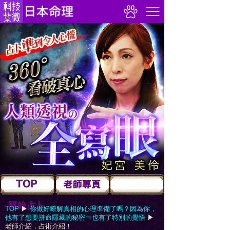
TOP
▶︎
你做好瞭解真相的心理準備了嗎？因為你，
他有了想要拼命隱藏的秘密⇒也有了特別的覺悟
▶︎
老師介紹，占術介紹！