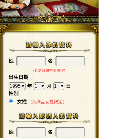
姓
名
(姓名只限中文漢字)
出生日期
年
月
日
性别
女性
（此商品女性限定）
姓
名