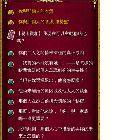
你與那個人的本質
你與那個人的“配對運勢盤”
【易卡觀相】我現在可以主動聯絡他
嗎？
你們二人之間情根深種的真正原因
「我真的不能沒有她！」――是怎樣的
瞬間會讓那個人意識到妳的重要性？
若現在妳選擇退出，他會怎麼樣？
他尚未離婚的原因以及他太太的執念
那個人在妳面前拼命隱藏的「秘密」
那麼，對於他來說，「妳」與「家庭」
哪一邊更重要？
此時此刻，那個人心中描繪的與妳的未
來是怎樣的？