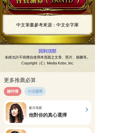
390NTD
中文筆畫參考來源：中文全字庫
回到頂部
未經允許不得擅自使用本頁面之文章、照片、插圖等。
Copyright（C）Media Kobo, Inc.
更多推薦必算
婚外情
小沼麗華
紫月塔羅
他對你的真心選擇