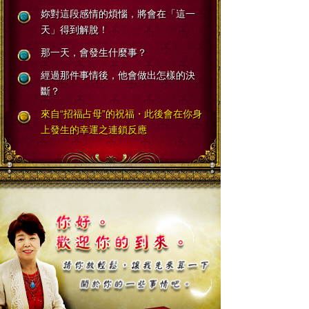
妳對這段感情的煩惱，將會在「這一
天」得到解脫！
那一天，會發生什麼事？
經過那件事情後，他會做出怎樣的決
斷？
來自“招福占母”的祝福・此後會在你身
上發生的幸運之連鎖反應