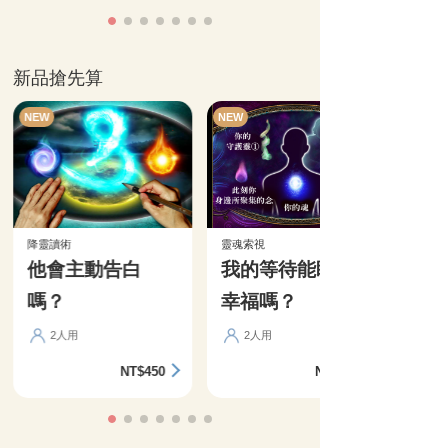
新品搶先算
NEW
NEW
降靈讀術
靈魂索視
他會主動告白
我的等待能盼來
嗎？
幸福嗎？
2人用
2人用
NT$450
NT$360