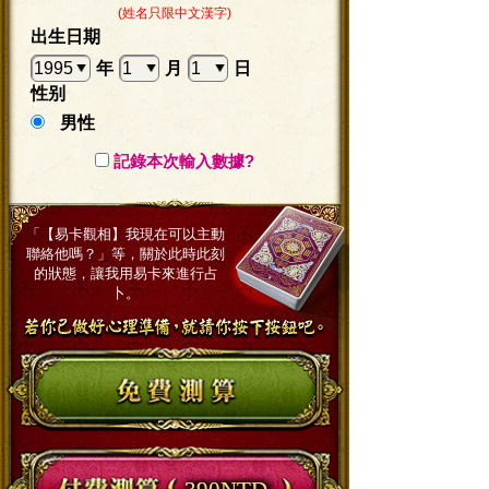
(姓名只限中文漢字)
出生日期
年
月
日
性别
男性
記錄本次輸入數據?
「【易卡觀相】我現在可以主動
聯絡他嗎？」
等，關於此時此刻
的狀態，讓我用易卡來進行占
卜。