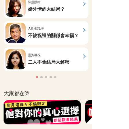
降靈讀術
婚外情的大結局？
人間鑑識學
不被祝福的關係會幸福？
靈炎極視
二人不倫結局大解密
大家都在算