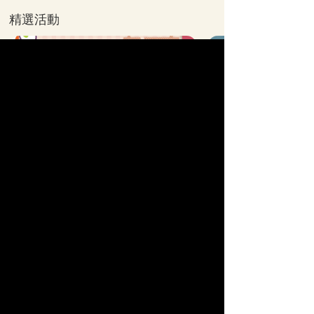
精選活動
全站算命分類
他的真心
單戀
命運之人
曖昧
速配
苦戀
姻緣
人生運勢
復合
結婚
新戀情
情慾
婚外情
【科技紫微日本命理】
獨家
名師
♥
為
愛
應援