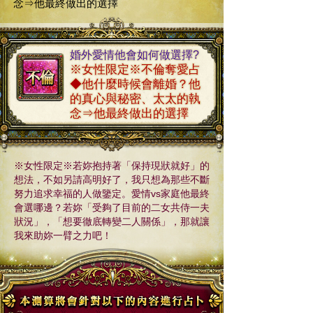
念⇒他最終做出的選擇
婚外愛情他會如何做選擇?
※女性限定※不倫奪愛占
◆他什麼時候會離婚？他
的真心與秘密、太太的執
念⇒他最終做出的選擇
※女性限定※若妳抱持著「保持現狀就好」的
想法，不如另請高明好了，我只想為那些不斷
努力追求幸福的人做鑒定。愛情vs家庭他最終
會選哪邊？若妳「受夠了目前的二女共侍一夫
狀況」，「想要徹底轉變二人關係」，那就讓
我來助妳一臂之力吧！