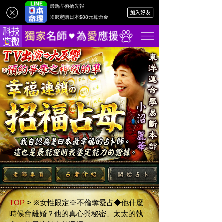
最新占術搶先報
※綁定贈日本$88元算命金
TOP
>
※女性限定※不倫奪愛占◆他什麼
時候會離婚？他的真心與秘密、太太的執