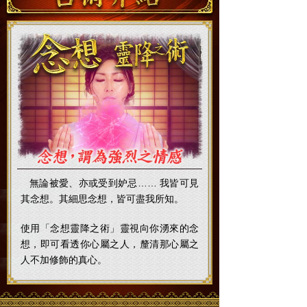
無論被愛、亦或受到妒忌…… 我皆可見
其念想。其細思念想，皆可盡我所知。
使用「念想靈降之術」靈視向你湧來的念
想，即可看透你心屬之人，釐清那心屬之
人不加修飾的真心。