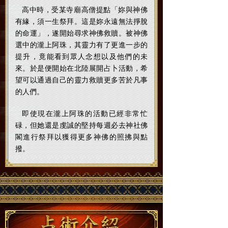
高中時，受某寺廟高僧提點「妳與神佛
有緣，須一生祭拜。這是妳永遠無法掙脫
的命運」，遂開始尋求神佛救贖。被神佛
選中的瀧上阿珠，其靈力有了更進一步的
提升，竟能看到眾人念想以及他們的未
來。於是便開始在北陸展開占卜活動，希
望可以通過自己的靈力救贖更多苦於凡事
的人們。
即使現在瀧上阿珠的活動已經非常忙
碌，但她還是虔誠的堅持每週必去神社佛
閣進行祭拜以獲得更多神佛的照拂與點
撥。