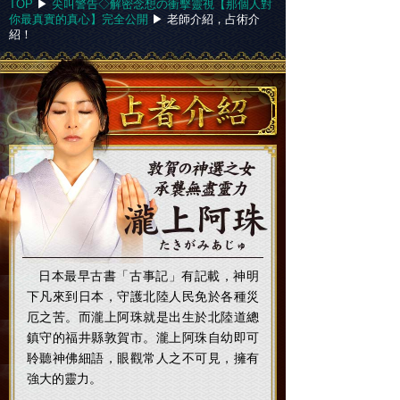
TOP
▶︎
尖叫警告◇解密念想の衝擊靈視【那個人對
你最真實的真心】完全公開
▶︎
老師介紹，占術介
紹！
日本最早古書「古事記」有記載，神明
下凡來到日本，守護北陸人民免於各種災
厄之苦。而瀧上阿珠就是出生於北陸道總
鎮守的福井縣敦賀市。瀧上阿珠自幼即可
聆聽神佛細語，眼觀常人之不可見，擁有
強大的靈力。