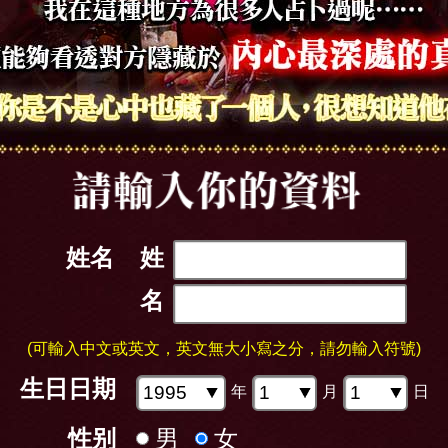
姓名
姓
名
(可輸入中文或英文，英文無大小寫之分，請勿輸入符號)
生日日期
年
月
日
性别
男
女