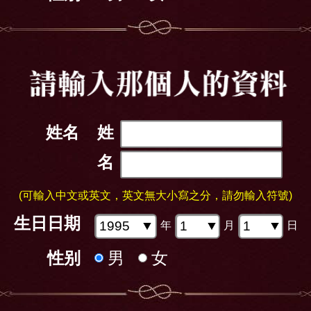
姓名
姓
名
(可輸入中文或英文，英文無大小寫之分，請勿輸入符號)
生日日期
年
月
日
性别
男
女