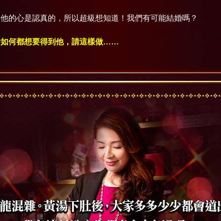
愛他的心是認真的，所以超級想知道！我們有可能結婚嗎？
論如何都想要得到他，請這樣做……