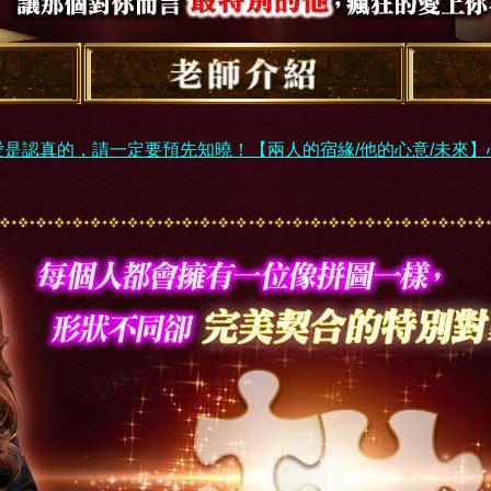
愛是認真的，請一定要預先知曉！【兩人的宿緣/他的心意/未來】