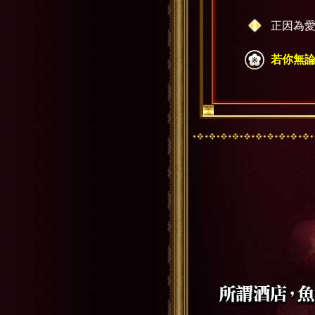
正因為
若你無