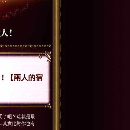
！【兩人的宿
受了吧？這就是最
…其實他對你也有