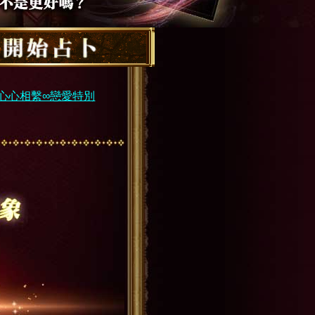
心心相繫∞戀愛特別