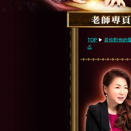
TOP
▶︎
若你對他的
占