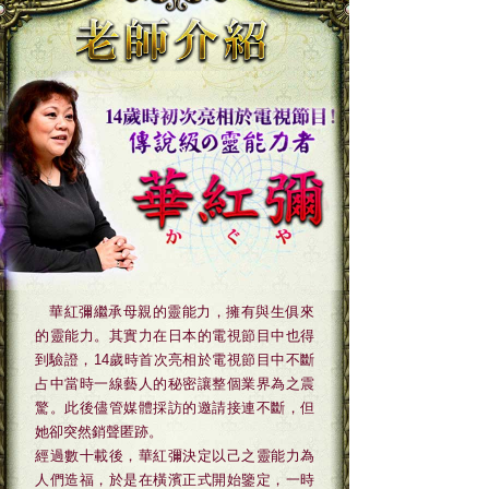
華紅彌繼承母親的靈能力，擁有與生俱來
的靈能力。其實力在日本的電視節目中也得
到驗證，14歲時首次亮相於電視節目中不斷
占中當時一線藝人的秘密讓整個業界為之震
驚。此後儘管媒體採訪的邀請接連不斷，但
她卻突然銷聲匿跡。
經過數十載後，華紅彌決定以己之靈能力為
人們造福，於是在橫濱正式開始鑒定，一時