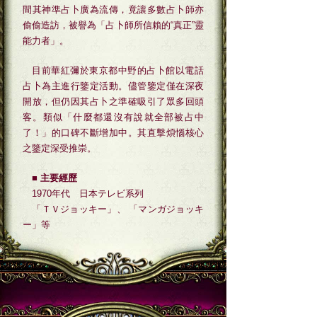
間其神準占卜廣為流傳，竟讓多數占卜師亦
偷偷造訪，被譽為「占卜師所信賴的“真正”靈
能力者」。
目前華紅彌於東京都中野的占卜館以電話
占卜為主進行鑒定活動。儘管鑒定僅在深夜
開放，但仍因其占卜之準確吸引了眾多回頭
客。類似「什麼都還沒有說就全部被占中
了！」的口碑不斷增加中。其直擊煩惱核心
之鑒定深受推崇。
■ 主要經歷
1970年代 日本テレビ系列
「ＴＶジョッキー」、 「マンガジョッキ
ー」等