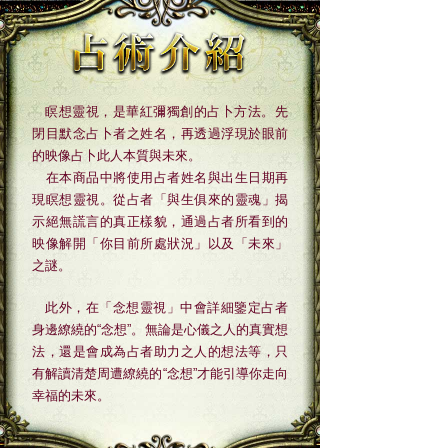
瞑想靈視，是華紅彌獨創的占卜方法。先
閉目默念占卜者之姓名，再透過浮現於眼前
的映像占卜此人本質與未來。
在本商品中將使用占者姓名與出生日期再
現瞑想靈視。從占者「與生俱來的靈魂」揭
示絕無謊言的真正樣貌，通過占者所看到的
映像解開「你目前所處狀況」以及「未來」
之謎。
此外，在「念想靈視」中會詳細鑒定占者
身邊繚繞的“念想”。無論是心儀之人的真實想
法，還是會成為占者助力之人的想法等，只
有解讀清楚周遭繚繞的“念想”才能引導你走向
幸福的未來。