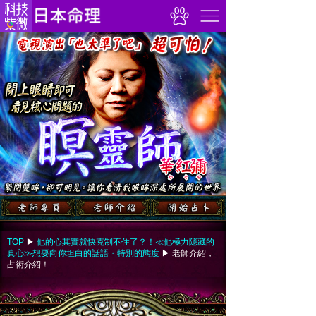
TOP
▶︎
他的心其實就快克制不住了？！≪他極力隱藏的
真心≫想要向你坦白的話語・特別的態度
▶︎
老師介紹，
占術介紹！