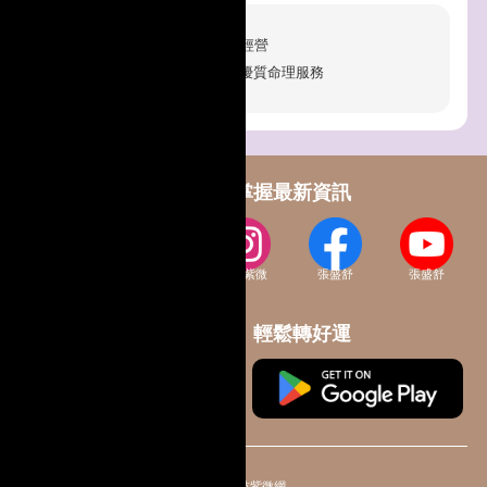
經營
優質命理服務
掌握最新資訊
紫微
張盛舒
張盛舒
，輕鬆轉好運
技紫微網