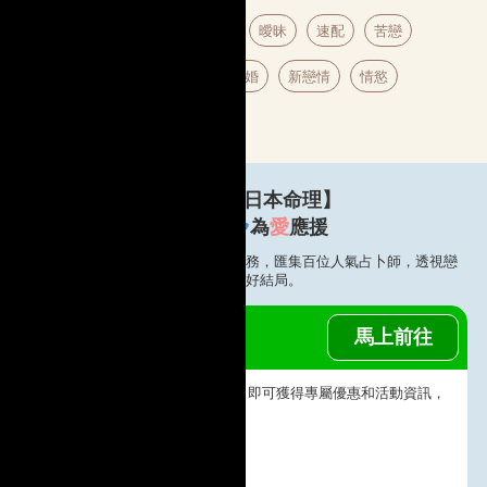
曖昧
速配
苦戀
婚
新戀情
情慾
日本命理】
♥
為
愛
應援
務，匯集百位人氣占卜師，透視戀
好結局。
馬上
前往
號，即可獲得專屬優惠和活動資訊，