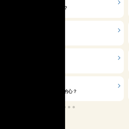
降靈讀術
？
你的愛情在身邊？
別府姓名術
也許他是愛我的？
別府姓名術
你的愛徒勞無功嗎
姓名相靈占
的心？
不思議奇跡復合占