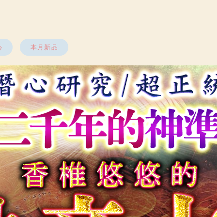
心
本月新品