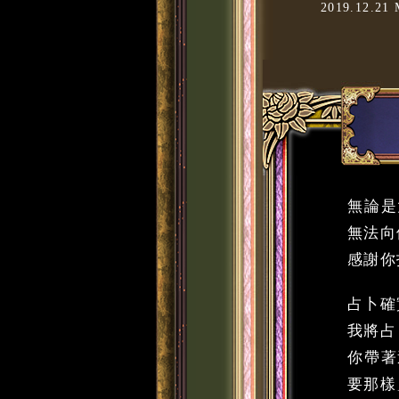
2019.12
無論是
無法向
感謝你
占卜確
我將占
你帶著
要那樣