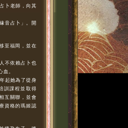
占卜老師，向其
緣音占卜」。開
京移至福岡，並在
讓人不依賴占卜也
心血。
6年起她為了從身
練培訓課程並取得
是相互關聯，並會
觸療資格的瑪姬認