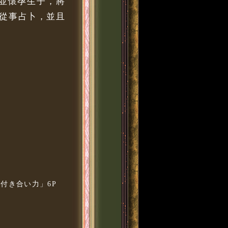
婚並懷孕生子，將
從事占卜，並且
の人付き合い力」6P