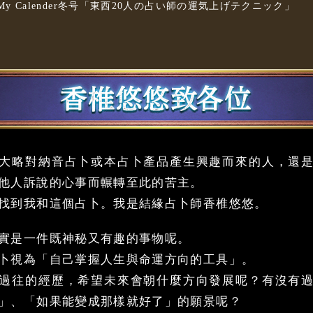
.21 My Calender冬号「東西20人の占い師の運気上げテクニック」
大略對納音占卜或本占卜產品產生興趣而來的人，還
他人訴說的心事而輾轉至此的苦主。
找到我和這個占卜。我是結緣占卜師香椎悠悠。
實是一件既神秘又有趣的事物呢。
卜視為「自己掌握人生與命運方向的工具」。
過往的經歷，希望未來會朝什麼方向發展呢？有沒有
」、「如果能變成那樣就好了」的願景呢？