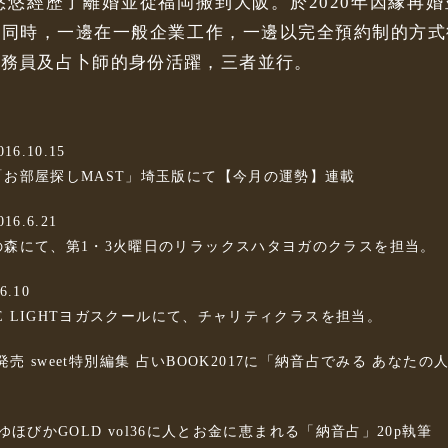
椎悠悠經歷了離婚並從福岡搬到大阪。於2020年因緣再
的同時，一邊在一般企業工作，一邊以完全預約制的方式
業務員及占卜師的身份活躍，三者並行。
016.10.15
「お部屋探しMAST」埼玉版にて【今月の運勢】連載
016.6.21
の森にて、第1・3火曜日のリラックスハタヨガのクラスを担当。
6.10
THE LIGHTヨガスクールにて、チャリティクラスを担当。
.25 発売 sweet特別編集 占いBOOK2017に「納音占でみる あなた
29 ゆほびかGOLD vol36に人とお金に恵まれる「納音占」20p執筆