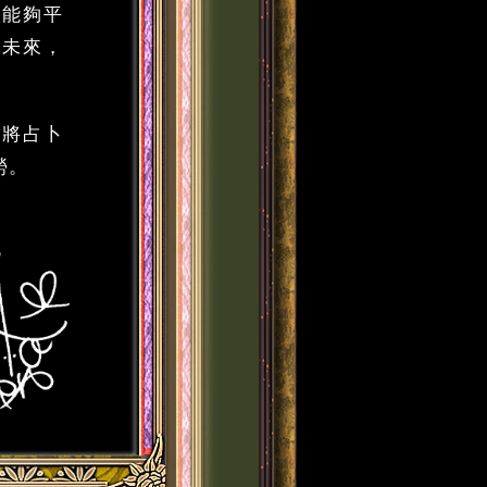
子能夠平
卜未來，
，將占卜
勞。