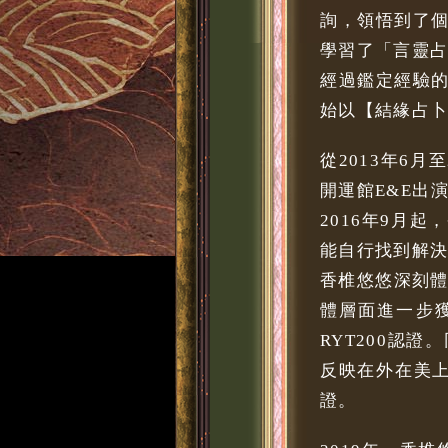
詢，領悟到了
學習了「言靈
經過鑑定經驗
始以【結緣占
從2013年6
開運館E&E出
2016年9月
能自行找到解
香椎悠悠深刻體
體層面進一步獲
RYT200認
反映在外在美上
證。