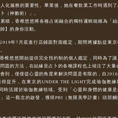
個人化服務的重要性。畢業後，她在餐飲業工作時遇到了
占卜（神數術）」。
的累積，香椎悠悠將各種占術融合的獨特邏輯統稱為「結
卜師】的身份活動。
月至2019年7月底進行店鋪面對面鑑定，期間將據點從東
演。
起，香椎悠悠開始提供完全預約制的個人鑑定，同時為了
決問題的方法，在結緣音占卜的各種課程也上傾注了大量
會到，僅僅從心靈的角度來解決問題是有限的，自201
得提升，在東京的UNDER THE LIGHT完成瑜伽教
證。同時活躍於瑜伽教練領域。受到「心靈和身體的健康
」這一觀念的啟發，獲得PBI（無限美學計畫）頭部