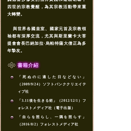
四世的宗教覺醒，為其宗教活動帶來重
大轉變。
與世界各國皇室、國家元首及宗教領
袖都有深厚交流，尤其與斯里蘭卡大菩
提會會長巴納加拉·烏帕特薩大僧正為多
年摯友。
書籍介紹
「死ぬのに適した日などない」
（2009/9/24）ソフトバンククリエイテ
ィブ社
「3.11後を生きる術」（2012/12/1）フ
ォレストメディア社（電子出版）
「自らを照らし、一隅を照らす」
（2016/8/2）フォレストメディア社