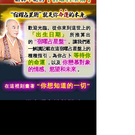
歡迎光臨。從你來到這世上的
「出生日期」
所推算出
"宿曜占星盤"
的
。讓我們逐
一解讀記載在這宿曜占星盤上的
等待你
種種指引，為你占卜
的命運
你戀慕對象
，以及
的情感、慾望和未來
。
“你想知道的一切”
在這裡刻畫著