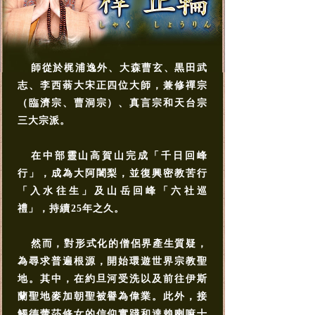
師從於梶浦逸外、大森曹玄、黒田武
志、李西蓊大宋正四位大師，兼修禪宗
（臨濟宗、曹洞宗）、真言宗和天台宗
三大宗派。
在中部靈山高賀山完成「千日回峰
行」，成為大阿闍梨，並復興密教苦行
「入水往生」及山岳回峰「六社巡
禮」，持續25年之久。
然而，對形式化的僧侶界產生質疑，
為尋求普遍根源，開始環遊世界宗教聖
地。其中，在約旦河受洗以及前往伊斯
蘭聖地麥加朝聖被譽為偉業。此外，接
觸德蕾莎修女的信仰實踐和達賴喇嘛十