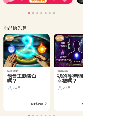
新品搶先算
NEW
NEW
降靈讀術
靈魂索視
他會主動告白
我的等待能盼來
嗎？
幸福嗎？
2人用
2人用
NT$450
NT$360