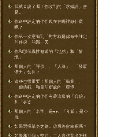
我就直說了喔！你收到的「求婚詞」會
是…
你命中註定的伴侶現在在哪裡做什麼
呢？
你第一次意識到「對方就是你命中註定
的伴侶」的那一天
你和那個異性邂逅的「地點」和「情
境」
那個人的「評價」、「人緣」、「發展
潛力」如何？
這些也很重要！那個人的「職業」、
「價值觀」和目前所處的「環境」
你命中註定的伴侶有著這樣的「容貌」
和「身姿」
那個人的「名字」是●●、「年齡」是××
歲
如果選擇單身之路…你最終會幸福嗎？
如果和那個人交往，二人會孕育出怎樣