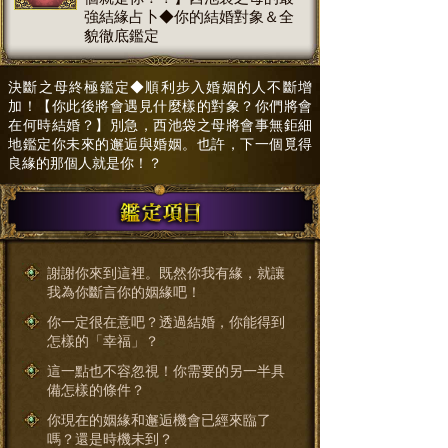
強結緣占卜◆你的結婚對象＆全
貌徹底鑑定
決斷之母終極鑑定◆順利步入婚姻的人不斷增
加！【你此後將會遇見什麼樣的對象？你們將會
在何時結婚？】別急，西池袋之母將會事無鉅細
地鑑定你未來的邂逅與婚姻。也許，下一個覓得
良緣的那個人就是你！？
謝謝你來到這裡。既然你我有緣，就讓
我為你斷言你的姻緣吧！
你一定很在意吧？透過結婚，你能得到
怎樣的「幸福」？
這一點也不容忽視！你需要的另一半具
備怎樣的條件？
你現在的姻緣和邂逅機會已經來臨了
嗎？還是時機未到？