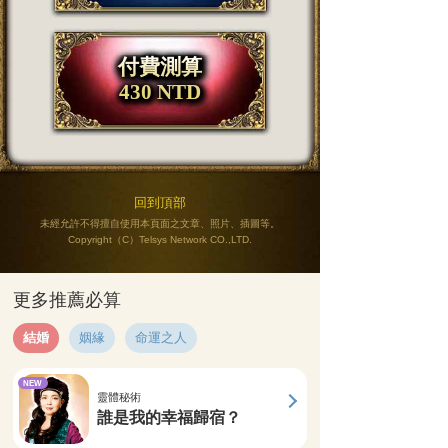
付費測算
430 NTD
回到頂部
未經允許不得擅自使用本頁面之文章、照片、插圖等。
Copyright（C）Telsys Network CO.,LTD.
更多推薦必算
結婚
姻緣
命運之人
NEW
靈體秘術
誰是我的幸福歸宿？