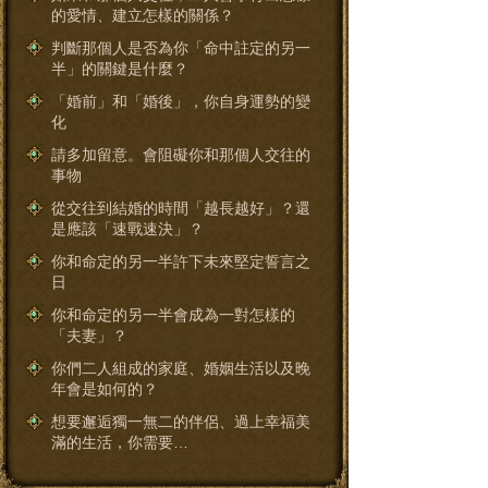
的愛情、建立怎樣的關係？
判斷那個人是否為你「命中註定的另一
半」的關鍵是什麼？
「婚前」和「婚後」，你自身運勢的變
化
請多加留意。會阻礙你和那個人交往的
事物
從交往到結婚的時間「越長越好」？還
是應該「速戰速決」？
你和命定的另一半許下未來堅定誓言之
日
你和命定的另一半會成為一對怎樣的
「夫妻」？
你們二人組成的家庭、婚姻生活以及晚
年會是如何的？
想要邂逅獨一無二的伴侶、過上幸福美
滿的生活，你需要…