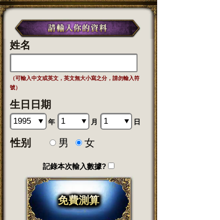
姓名
（可輸入中文或英文，英文無大小寫之分，請勿輸入符
號）
生日日期
年
月
日
性别
男
女
記錄本次輸入數據?
免費測算