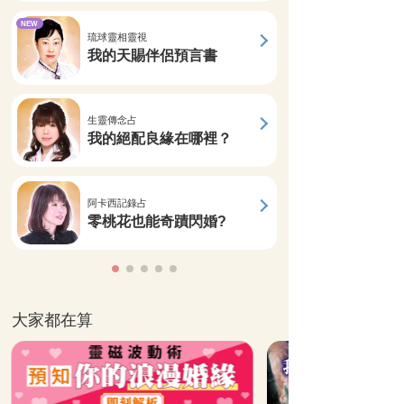
NEW
琉球靈相靈視
我的天賜伴侶預言書
生靈傳念占
我的絕配良緣在哪裡？
阿卡西記錄占
零桃花也能奇蹟閃婚?
大家都在算