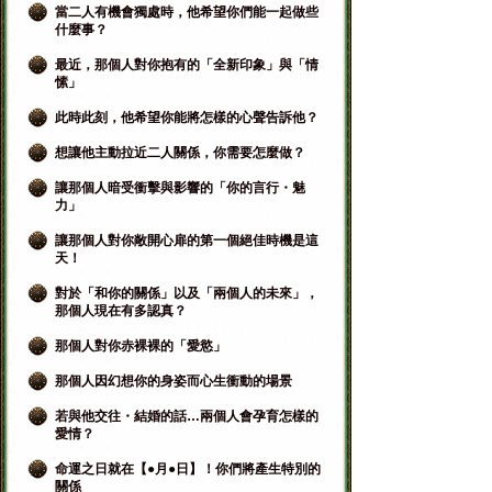
當二人有機會獨處時，他希望你們能一起做些
什麼事？
最近，那個人對你抱有的「全新印象」與「情
愫」
此時此刻，他希望你能將怎樣的心聲告訴他？
想讓他主動拉近二人關係，你需要怎麼做？
讓那個人暗受衝擊與影響的「你的言行・魅
力」
讓那個人對你敞開心扉的第一個絕佳時機是這
天！
對於「和你的關係」以及「兩個人的未來」，
那個人現在有多認真？
那個人對你赤裸裸的「愛慾」
那個人因幻想你的身姿而心生衝動的場景
若與他交往・結婚的話…兩個人會孕育怎樣的
愛情？
命運之日就在【●月●日】！你們將產生特別的
關係