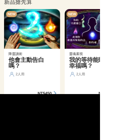
新品搶先算
NEW
NEW
降靈讀術
靈魂索視
他會主動告白
我的等待能盼來
嗎？
幸福嗎？
2人用
2人用
NT$450
NT$360
精選活動