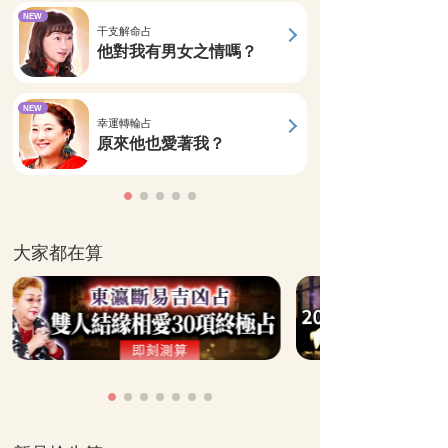
NEW
干支解命占
他對我有男女之情嗎？
NEW
幸運轉輪占
原來他也愛著我？
大家都在算