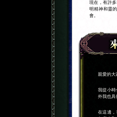
現在，有許多
明精神和靈
會。
親愛的大家
我從小時
外我也具
在這邊，