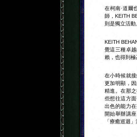
在柯南·道爾
師，KEITH
則是獨立活動
KEITH B
覺這三種卓越
賴，也得到極
在小時候就接
更加明顯，因
精進。在那之
些想往這方面
出色的能力在
開始舉辦講座
「療癒巡迴」