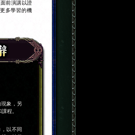
人面前演講以證
更多學習的機
的現象，另
和課程。
力，以不同