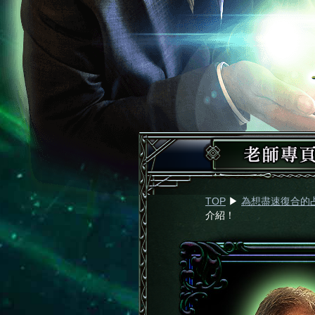
TOP
▶︎
為想盡速復合的
介紹！