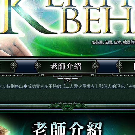
占友特別祭出◆成功實例多不勝數【二人愛火重燃占】那個人的現在/心中