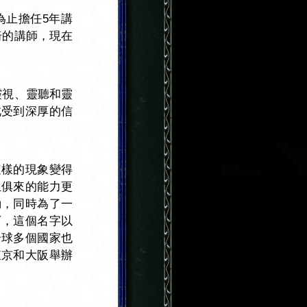
為止擔任5年講
交椅的講師，現在
的靈視、靈聽和靈
此受到深厚的信
這樣的現象變得
生俱來的能力更
動，同時為了一
下，這個名字以
全球多個國家也
東京和大阪舉辦