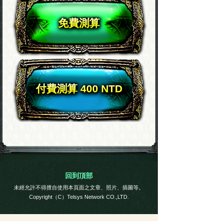
免費測算
付費測算 400 NTD
回到頂部
未經允許不得擅自使用本頁面之文章、照片、插圖等。
Copyright（C）Telsys Network CO.,LTD.