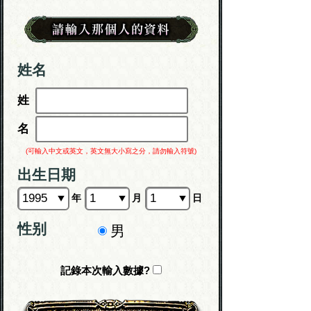
姓名
姓
名
(可輸入中文或英文，英文無大小寫之分，請勿輸入符號)
出生日期
年
月
日
性别
男
記錄本次輸入數據?