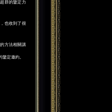
喜超群的鑒定力
。
外，也收到了很
曆的方法相關講
的鑒定邀約。