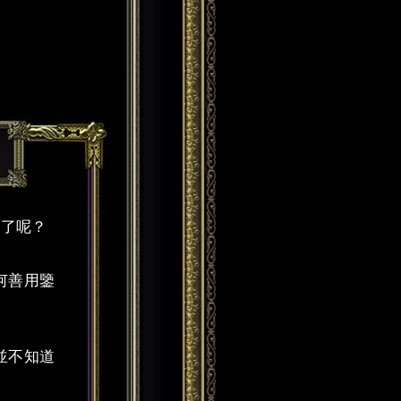
之了呢？
何善用鑒
並不知道