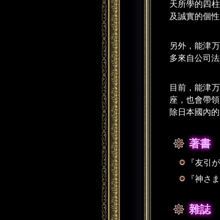
天所學的四柱
及誠實的個性
另外，能津万
多來自公司法
目前，能津万
座，也會帶領
除日本國內的
著書
『友引が
『神さま
雜誌