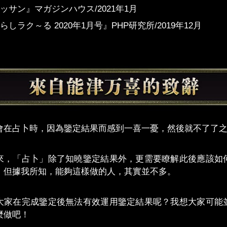
ッサン』マガジンハウス/2021年1月
らしラク～る 2020年1月号』PHP研究所/2019年12月
會在占卜時，因為鑒定結果而感到一喜一憂，然後就不了了
來，「占卜」除了知曉鑒定結果外，更需要瞭解此後應該如
。但據我所知，能夠這樣做的人，其實並不多。
大家在完成鑒定後無法有效運用鑒定結果呢？我想大家可能
麼做吧！