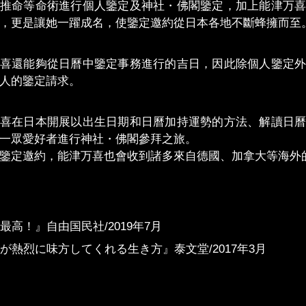
推命等命術進行個人鑒定及神社・佛閣鑒定，加上能津万
，更是讓她一躍成名，使鑒定邀約從日本各地不斷蜂擁而至
喜還能夠從日曆中鑒定事務進行的吉日，因此除個人鑒定
人的鑒定請求。
喜在日本開展以出生日期和日曆加持運勢的方法、解讀日
一眾愛好者進行神社・佛閣參拜之旅。
鑒定邀約，能津万喜也會收到諸多來自德國、加拿大等海外
最高！』自由国民社/2019年7月
が熱烈に味方してくれる生き方』泰文堂/2017年3月