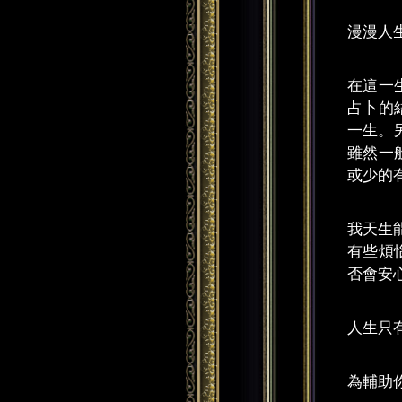
漫漫人
在這一
占卜的
一生。
雖然一
或少的
我天生
有些煩
否會安
人生只
為輔助