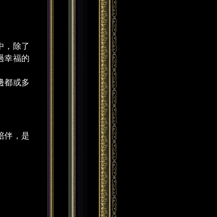
中，除了
過幸福的
。
邊都或多
陪伴，是