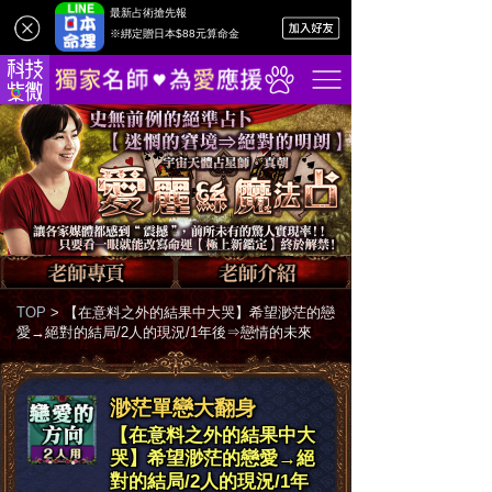
最新占術搶先報
※綁定贈日本$88元算命金
TOP
>
【在意料之外的結果中大哭】希望渺茫的戀
愛→絕對的結局/2人的現況/1年後⇒戀情的未來
渺茫單戀大翻身
【在意料之外的結果中大
哭】希望渺茫的戀愛→絕
對的結局/2人的現況/1年