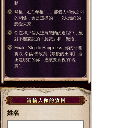
動」
然後，在“1年後”……那個人和你之間
的關係，會是這樣的！「2人最終的
戀愛未來」
你在和那個人進展戀情的過程中，絕
對不能忘記的「意識」和「覺悟」
Finale -Step to Happiness- 你的命運
將以“幸福”去改寫【最後的王牌】 這
正是現在的你，應該要直視的“現
實”。
姓名