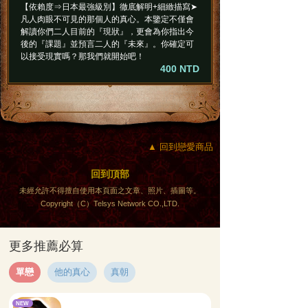
【依賴度⇒日本最強級別】徹底解明+細緻描寫➤
凡人肉眼不可見的那個人的真心。本鑒定不僅會
解讀你們二人目前的『現狀』，更會為你指出今
後的『課題』並預言二人的『未來』。你確定可
以接受現實嗎？那我們就開始吧！
400 NTD
▲ 回到戀愛商品
回到頂部
未經允許不得擅自使用本頁面之文章、照片、插圖等。
Copyright（C）Telsys Network CO.,LTD.
更多推薦必算
單戀
他的真心
真朝
NEW