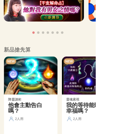
新品搶先算
NEW
NEW
降靈讀術
靈魂索視
他會主動告白
我的等待能盼來
嗎？
幸福嗎？
2人用
2人用