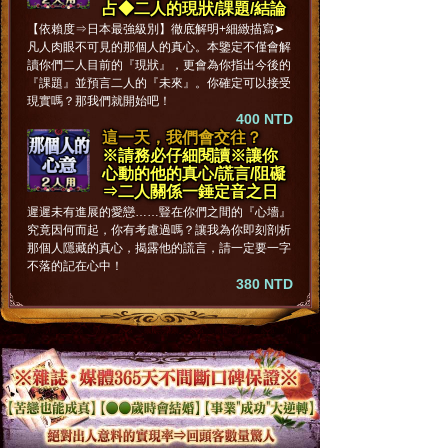
占◆二人的現狀/課題/結論
【依賴度⇒日本最強級別】徹底解明+細緻描寫➤
凡人肉眼不可見的那個人的真心。本鑒定不僅會解
讀你們二人目前的『現狀』，更會為你指出今後的
『課題』並預言二人的『未來』。你確定可以接受
現實嗎？那我們就開始吧！
400 NTD
這一天，我們會交往？
※請務必仔細閱讀※讓你
心動的他的真心/謊言/阻礙
⇒二人關係一錘定音之日
遲遲未有進展的愛戀……豎在你們之間的『心墻』
究竟因何而起，你有考慮過嗎？讓我為你即刻剖析
那個人隱藏的真心，揭露他的謊言，請一定要一字
不落的記在心中！
380 NTD