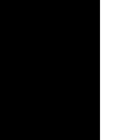
他對我有男女之情嗎？
NEW
幸運轉輪占
原來他也愛著我？
大家都在算
新品搶先算
NEW
NEW