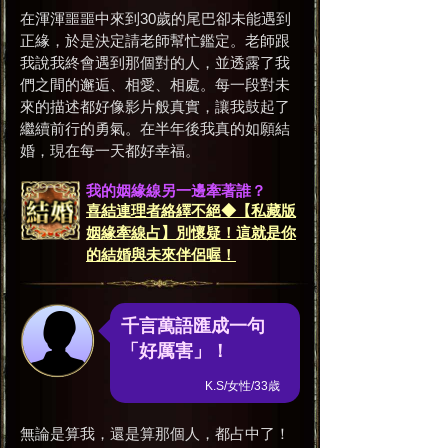
在渾渾噩噩中來到30歲的尾巴卻未能遇到
正緣，於是決定請老師幫忙鑑定。老師跟
我說我終會遇到那個對的人，並透露了我
們之間的邂逅、相愛、相處。每一段對未
來的描述都好像影片般真實，讓我鼓起了
繼續前行的勇氣。在半年後我真的如願結
婚，現在每一天都好幸福。
我的姻緣線另一邊牽著誰？
喜結連理者絡繹不絕◆【私藏版
姻緣牽線占】別懷疑！這就是你
的結婚與未來伴侶喔！
千言萬語匯成一句
「好厲害」！
K.S/女性/33歳
無論是算我，還是算那個人，都占中了！