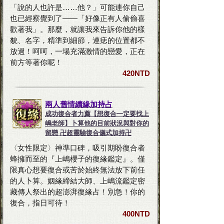
「說的人也許是……他？」可能連你自己
也已經察覺到了――「好像正有人偷偷喜
歡著我」。那麼，就讓我來告訴你他的樣
貌、名字，精準到細節，連痣的位置都不
放過！呵呵，一場充滿激情的戀愛，正在
前方等著你呢！
420NTD
兩人舊情續緣加持占
成功復合者力薦【想復合一定要找上
嶋老師】卜算他的目前狀況與對你的
留戀 卍超靈驗復合儀式加持卍
〈女性限定〉神準口碑，吸引期盼復合者
蜂擁而至的『上嶋櫻子的復緣鑑定』。僅
限真心想要復合或苦於始終無法放下前任
的人卜算。姻緣締結大師、上嶋流鑑定密
藏傳人祭出的超澎湃復緣占！別急！你的
復合，指日可待！
400NTD