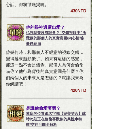
心話」都將徹底揭曉。
430NTD
他的眼神透露出愛？
也許我並沒有誤會？“交錯視線中”所
隱藏的那個人的真實意圖/內心情感/
最終結局
曾幾何時，和那個人不經意的視線交錯…
變得越來越頻繁了。如果有這樣的感覺，
那這一點不會是錯覺。那個人為何會偷偷
瞄你？他行為背後的真實意圖是什麼？你
們兩個人的未來又是怎樣的？就讓我來為
你解讀吧！
420NTD
是誰偷偷愛著我？
連痣的位置跟名字都【完美契合】此
時此刻正在偷偷喜歡你的異性◆特
徴/交往可能全解析