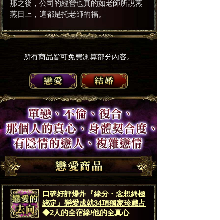
那之後，公司的經營也真的如老師所說蒸
蒸日上，這都是托老師的福。
所有商品皆可免費測算部分內容。
口碑好評爆炸『緣分・念想終極
綁定』戀愛成就34項獨家珍藏占
◆2人的全宿緣/他的全真心