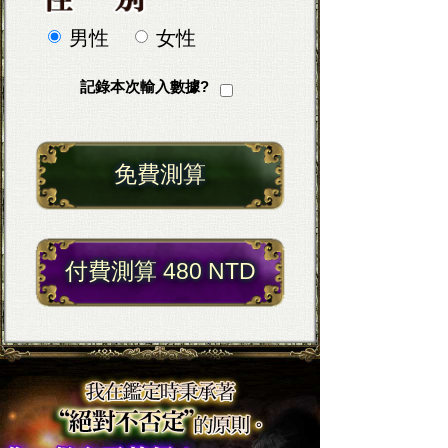
男性
女性
記錄本次輸入數據?
免費測算
付費測算 480 NTD