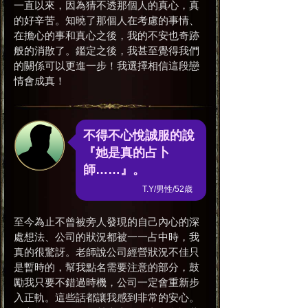
一直以來，因為猜不透那個人的真心，真
的好辛苦。知曉了那個人在考慮的事情、
在擔心的事和真心之後，我的不安也奇跡
般的消散了。鑑定之後，我甚至覺得我們
的關係可以更進一步！我選擇相信這段戀
情會成真！
不得不心悅誠服的說
『她是真的占卜
師……』。
T.Y/男性/52歳
至今為止不曾被旁人發現的自己內心的深
處想法、公司的狀況都被一一占中時，我
真的很驚訝。老師說公司經營狀況不佳只
是暫時的，幫我點名需要注意的部分，鼓
勵我只要不錯過時機，公司一定會重新步
入正軌。這些話都讓我感到非常的安心。