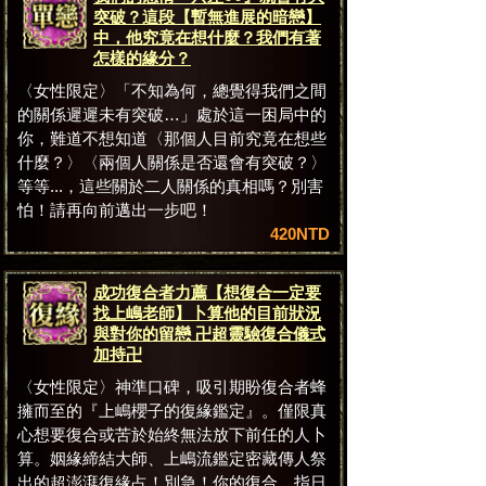
突破？這段【暫無進展的暗戀】
中，他究竟在想什麼？我們有著
怎樣的緣分？
〈女性限定〉「不知為何，總覺得我們之間
的關係遲遲未有突破…」處於這一困局中的
你，難道不想知道〈那個人目前究竟在想些
什麼？〉〈兩個人關係是否還會有突破？〉
等等...，這些關於二人關係的真相嗎？別害
怕！請再向前邁出一步吧！
420NTD
成功復合者力薦【想復合一定要
找上嶋老師】卜算他的目前狀況
與對你的留戀 卍超靈驗復合儀式
加持卍
〈女性限定〉神準口碑，吸引期盼復合者蜂
擁而至的『上嶋櫻子的復緣鑑定』。僅限真
心想要復合或苦於始終無法放下前任的人卜
算。姻緣締結大師、上嶋流鑑定密藏傳人祭
出的超澎湃復緣占！別急！你的復合，指日