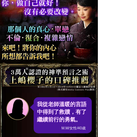
我從老師溫暖的言語
中得到了救贖，有了
繼續前行的勇氣。
M.M/女性/40歳