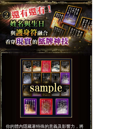
你的體內隱藏著特殊的意義及影響力，將