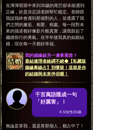
在渾渾噩噩中來到30歲的尾巴卻未能遇到
正緣，於是決定請老師幫忙鑑定。老師跟
我說我終會遇到那個對的人，並透露了我
們之間的邂逅、相愛、相處。每一段對未
來的描述都好像影片般真實，讓我鼓起了
繼續前行的勇氣。在半年後我真的如願結
婚，現在每一天都好幸福。
我的姻緣線另一邊牽著誰？
喜結連理者絡繹不絕◆【私藏版
姻緣牽線占】別懷疑！這就是你
的結婚與未來伴侶喔！
千言萬語匯成一句
「好厲害」！
K.S/女性/33歳
無論是算我，還是算那個人，都占中了！