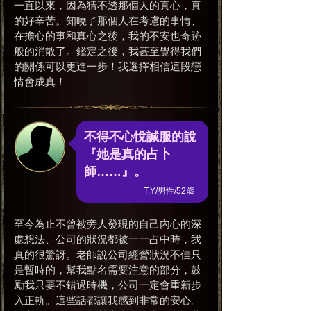
一直以來，因為猜不透那個人的真心，真
的好辛苦。知曉了那個人在考慮的事情、
在擔心的事和真心之後，我的不安也奇跡
般的消散了。鑑定之後，我甚至覺得我們
的關係可以更進一步！我選擇相信這段戀
情會成真！
不得不心悅誠服的說
『她是真的占卜
師……』。
T.Y/男性/52歳
至今為止不曾被旁人發現的自己內心的深
處想法、公司的狀況都被一一占中時，我
真的很驚訝。老師說公司經營狀況不佳只
是暫時的，幫我點名需要注意的部分，鼓
勵我只要不錯過時機，公司一定會重新步
入正軌。這些話都讓我感到非常的安心。