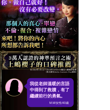
我從老師溫暖的言語
中得到了救贖，有了
繼續前行的勇氣。
M.M/女性/40歳