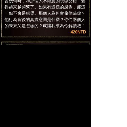
曾幾何時，和那個人不經意的視線交錯…變
得越來越頻繁了。如果有這樣的感覺，那這
一點不會是錯覺。那個人為何會偷偷瞄你？
他行為背後的真實意圖是什麼？你們兩個人
的未來又是怎樣的？就讓我來為你解讀吧！
420NTD
秘藏鑑定【請獨自觀看】傾聽那
個人心意的真心話千字詳解◆他
給你的結論
『這是……靈能力嗎！？』連靈能者都嫉
妒，超越占卜領域的秘藏真心話鑑定。親身
體驗準到就像「直接跟那個人對話」般的占
卜。「想傳達的話語」、「對你的真心話」
都將徹底揭曉。
430NTD
▲ 回到戀愛商品