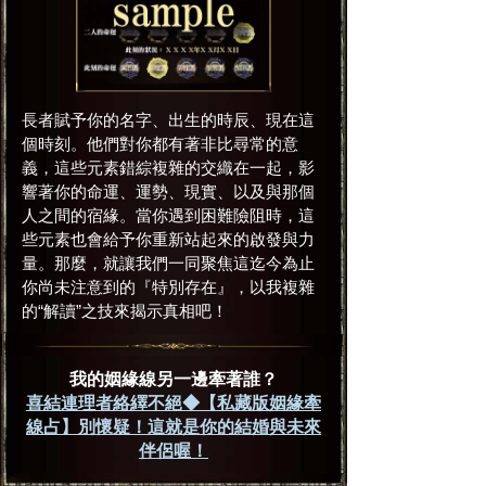
長者賦予你的名字、出生的時辰、現在這
個時刻。他們對你都有著非比尋常的意
義，這些元素錯綜複雜的交織在一起，影
響著你的命運、運勢、現實、以及與那個
人之間的宿緣。當你遇到困難險阻時，這
些元素也會給予你重新站起來的啟發與力
量。那麼，就讓我們一同聚焦這迄今為止
你尚未注意到的『特別存在』，以我複雜
的“解讀”之技來揭示真相吧！
我的姻緣線另一邊牽著誰？
喜結連理者絡繹不絕◆【私藏版姻緣牽
線占】別懷疑！這就是你的結婚與未來
伴侶喔！