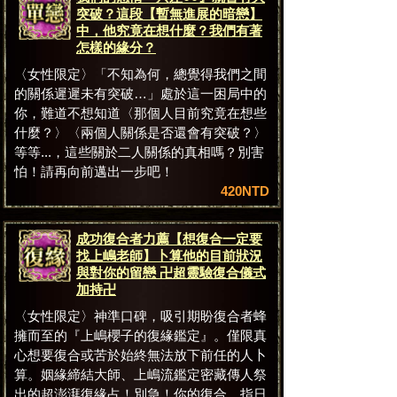
突破？這段【暫無進展的暗戀】
中，他究竟在想什麼？我們有著
怎樣的緣分？
〈女性限定〉「不知為何，總覺得我們之間
的關係遲遲未有突破…」處於這一困局中的
你，難道不想知道〈那個人目前究竟在想些
什麼？〉〈兩個人關係是否還會有突破？〉
等等...，這些關於二人關係的真相嗎？別害
怕！請再向前邁出一步吧！
420NTD
成功復合者力薦【想復合一定要
找上嶋老師】卜算他的目前狀況
與對你的留戀 卍超靈驗復合儀式
加持卍
〈女性限定〉神準口碑，吸引期盼復合者蜂
擁而至的『上嶋櫻子的復緣鑑定』。僅限真
心想要復合或苦於始終無法放下前任的人卜
算。姻緣締結大師、上嶋流鑑定密藏傳人祭
出的超澎湃復緣占！別急！你的復合，指日