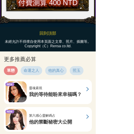
付費測算 400 NTD
回到頂部
未經允許不得擅自使用本頁面之文章、照片、插圖等。
Copyright（C）Rensa co.ltd.
更多推薦必算
單戀
命運之人
他的真心
照玉
NEW
靈魂索視
我的等待能盼來幸福嗎？
NEW
第六感心靈解碼占
他的禁斷秘密大公開