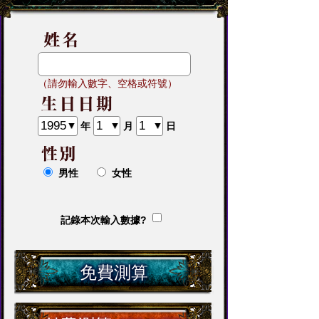
（請勿輸入數字、空格或符號）
年
月
日
男性
女性
記錄本次輸入數據?
免費測算