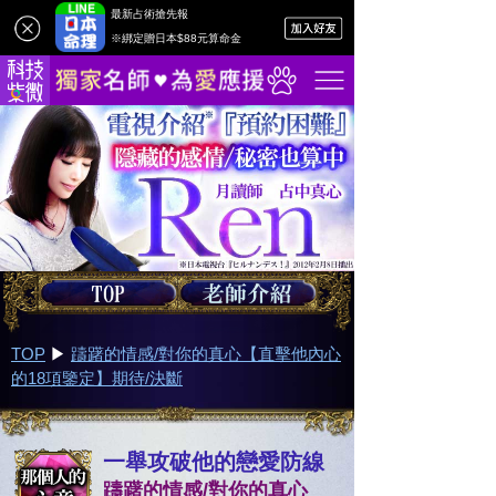
最新占術搶先報
※綁定贈日本$88元算命金
TOP
▶︎
躊躇的情感/對你的真心【直擊他內心
的18項鑒定】期待/決斷
一舉攻破他的戀愛防線
躊躇的情感/對你的真心