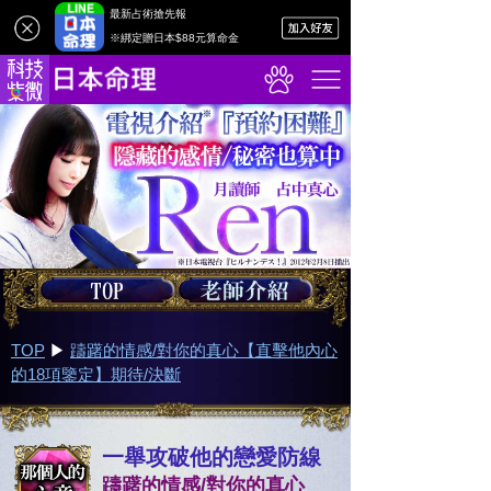
最新占術搶先報
※綁定贈日本$88元算命金
TOP
▶︎
躊躇的情感/對你的真心【直擊他內心
的18項鑒定】期待/決斷
一舉攻破他的戀愛防線
躊躇的情感/對你的真心