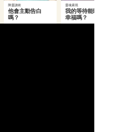
降靈讀術
靈魂索視
他會主動告白
我的等待能盼來
嗎？
幸福嗎？
2人用
2人用
NT$450
NT$360
精選活動