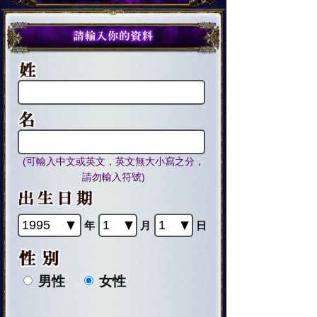
(可輸入中文或英文，英文無大小寫之分，
請勿輸入符號)
年
月
日
男性
女性