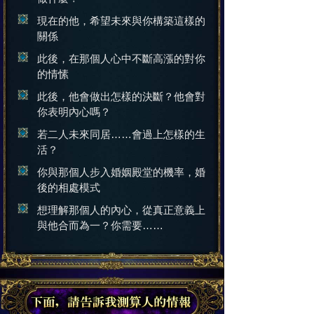
現在的他，希望未來與你構築這樣的
關係
此後，在那個人心中不斷高漲的對你
的情愫
此後，他會做出怎樣的決斷？他會對
你表明內心嗎？
若二人未來同居……會過上怎樣的生
活？
你與那個人步入婚姻殿堂的機率，婚
後的相處模式
想理解那個人的內心，從真正意義上
與他合而為一？你需要……