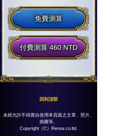
免費測算
付費測算 460 NTD
回到頂部
未經允許不得擅自使用本頁面之文章、照片、
插圖等。
Copyright（C）Rensa co.ltd.