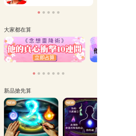
大家都在算
新品搶先算
NEW
NEW