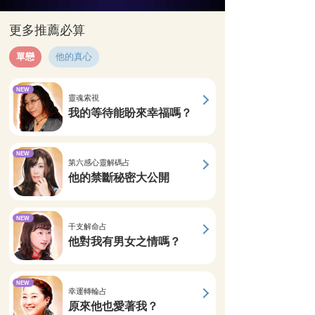
更多推薦必算
單戀
他的真心
NEW
靈魂索視
我的等待能盼來幸福嗎？
NEW
第六感心靈解碼占
他的禁斷秘密大公開
NEW
干支解命占
他對我有男女之情嗎？
NEW
幸運轉輪占
原來他也愛著我？