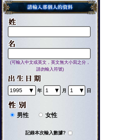
(可輸入中文或英文，英文無大小寫之分，
請勿輸入符號)
年
月
日
男性
女性
記錄本次輸入數據?