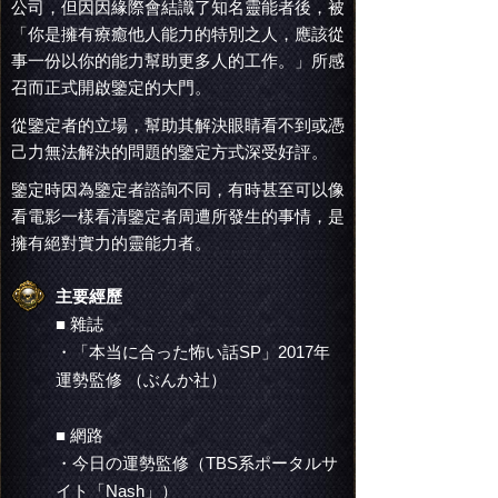
公司，但因因緣際會結識了知名靈能者後，被
「你是擁有療癒他人能力的特別之人，應該從
事一份以你的能力幫助更多人的工作。」所感
召而正式開啟鑒定的大門。
從鑒定者的立場，幫助其解決眼睛看不到或憑
己力無法解決的問題的鑒定方式深受好評。
鑒定時因為鑒定者諮詢不同，有時甚至可以像
看電影一樣看清鑒定者周遭所發生的事情，是
擁有絕對實力的靈能力者。
主要經歷
■ 雜誌
・「本当に合った怖い話SP」2017年
運勢監修 （ぶんか社）
■ 網路
・今日の運勢監修（TBS系ポータルサ
イト「Nash」）