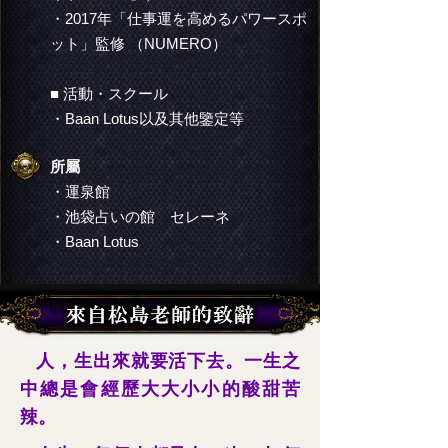
・2017年「仕事運を高めるパワースポ
ット」監修 （NUMERO）
■ 活動・スクール
・Baan Lotus以及其他鑒定等
所屬
・運泉館
・池袋占いの館 セレーネ
・Baan Lotus
人，生出來就要活下去。一生之
中總是會經歷大大小小的酸甜苦
辣。