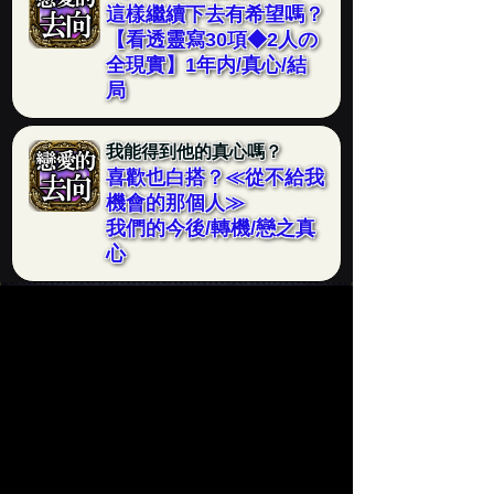
這樣繼續下去有希望嗎？
【看透靈寫30項◆2人の
全現實】1年内/真心/結
局
我能得到他的真心嗎？
喜歡也白搭？≪從不給我
機會的那個人≫
我們的今後/轉機/戀之真
心
連時期都清清楚楚！雖然我當時覺得
不可能