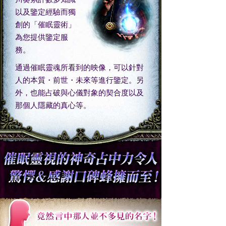
以及鑒定經驗而獨
創的「催眠靈術」
為您提供鑒定服
務。
通過催眠靈魂所看到的映像，可以針對
人的本質・前世・未來等進行鑒定。另
外，也能占破與心儀對象的契合度以及
那個人隱藏的真心等。