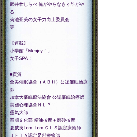
武井壮しらべ 俺がやらなきゃ誰がや
る
菊池亜美の女子力向上委員会
等
【連載】
小学館「Menjoy！」
女子SPA！
■資質
全美催眠協會（ＡＢＨ）公認催眠治療
師
加拿大催眠療法協會 公認催眠治療師
美國心理協會ＮＬＰ
靈氣大師
泰國文化部 精油按摩＋磨砂按摩
夏威夷Lomi LomiＣＬＳ認定療癒師
ＪＦＴＡ認定足部療癒師