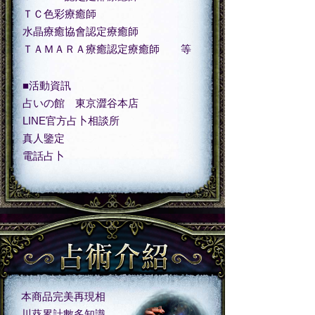
ＴＣ色彩療癒師
水晶療癒協會認定療癒師
ＴＡＭＡＲＡ療癒認定療癒師 等
■活動資訊
占いの館 東京澀谷本店
LINE官方占卜相談所
真人鑒定
電話占卜
本商品完美再現相
川葵累計數多知識