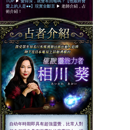
TOP
▶︎
愛得深，就會有回報嗎？【他最終會
愛上的人是●●】現實全斷言
▶︎
老師介紹，占
術介紹！
自幼年時期即具有超強靈覺，比常人對