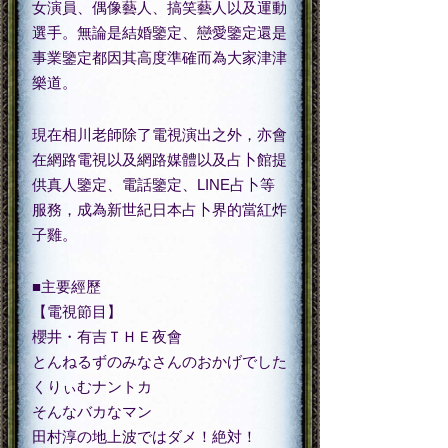
女演員、偶像藝人、搞笑藝人以及運動
選手。無論是結婚鑒定、戀愛鑒定還是
事業鑒定都因其高度準確而為大家津津
樂道。
現在相川老師除了電視演出之外，亦會
在網路電視以及網路媒體以及占卜館提
供真人鑒定、電話鑒定、LINE占卜等
服務，成為新世紀日本占卜界的當紅炸
子雞。
■主要經歷
【電視節目】
櫻井・有吉ＴＨＥ夜會
とんねるずのみなさんのおかげでした
くりぃむナントカ
そんなバカなマン
田村淳の地上波ではダメ！絶対！