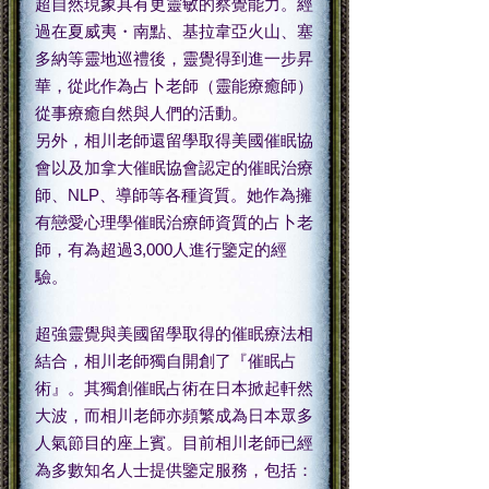
超自然現象具有更靈敏的察覺能力。經
過在夏威夷・南點、基拉韋亞火山、塞
多納等靈地巡禮後，靈覺得到進一步昇
華，從此作為占卜老師（靈能療癒師）
從事療癒自然與人們的活動。
另外，相川老師還留學取得美國催眠協
會以及加拿大催眠協會認定的催眠治療
師、NLP、導師等各種資質。她作為擁
有戀愛心理學催眠治療師資質的占卜老
師，有為超過3,000人進行鑒定的經
驗。
超強靈覺與美國留學取得的催眠療法相
結合，相川老師獨自開創了『催眠占
術』。其獨創催眠占術在日本掀起軒然
大波，而相川老師亦頻繁成為日本眾多
人氣節目的座上賓。目前相川老師已經
為多數知名人士提供鑒定服務，包括：