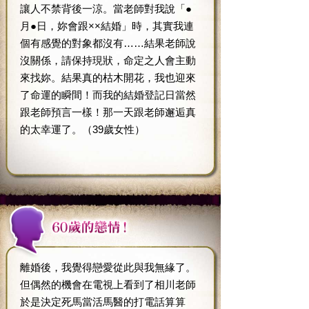
讓人不禁背後一涼。當老師對我說「●
月●日，妳會跟××結婚」時，其實我連
個有感覺的對象都沒有……結果老師說
沒關係，請保持現狀，命定之人會主動
來找妳。結果真的枯木開花，我也迎來
了命運的瞬間！而我的結婚登記日當然
跟老師預言一樣！那一天跟老師邂逅真
的太幸運了。（39歲女性）
離婚後，我覺得戀愛從此與我無緣了。
但偶然的機會在電視上看到了相川老師
於是決定死馬當活馬醫的打電話算算