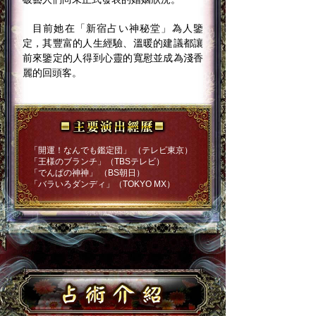
目前她在「新宿占い神秘堂」為人鑒
定，其豐富的人生經驗、溫暖的建議都讓
前來鑒定的人得到心靈的寬慰並成為淺香
麗的回頭客。
「開運！なんでも鑑定団」 （テレビ東京）
「王様のブランチ」（TBSテレビ）
「でんぱの神神」 （BS朝日）
「バラいろダンディ」（TOKYO MX）