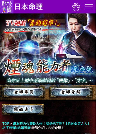
TOP
>
邂逅時內心警鈴大作！就是他了嗎?【你的命定之人】
名字/年齡/結婚可能
老師介紹，占術介紹！