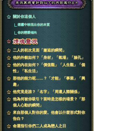
關於你這個人
煙霧中映現出你的本質
你的戀愛傾向
二人的初次見面「邂逅的瞬間」
他的外貌如何？「身材」「氣場」「臉孔」
他的內在如何？「價值觀」「人生觀」「個
性」「私生活」
那他的能力呢……？「才能」「事業」「興
趣」
他究竟是誰？「名字」「周遭人際關係」
他為何被你吸引？當時是怎樣的場景？「那
個人心動的瞬間」
來自那個人對你的愛。他會以什麼形式對你
告白？
命運指引你們二人成為戀人之日