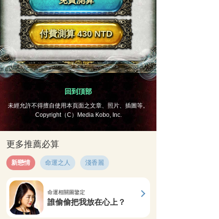
免費測算
付費測算 430 NTD
回到頂部
未經允許不得擅自使用本頁面之文章、照片、插圖等。
Copyright（C）Media Kobo, Inc.
更多推薦必算
新戀情
命運之人
淺香麗
命運相關圖鑒定
誰偷偷把我放在心上？