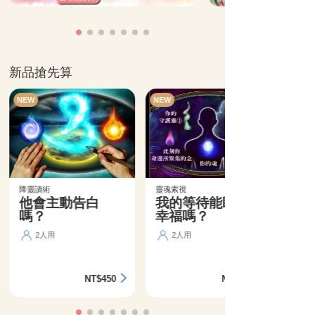
新品搶先算
NEW
NEW
降靈讀術
靈魂索視
他會主動告白
我的等待能盼來
嗎？
幸福嗎？
2人用
2人用
NT$450
NT$360