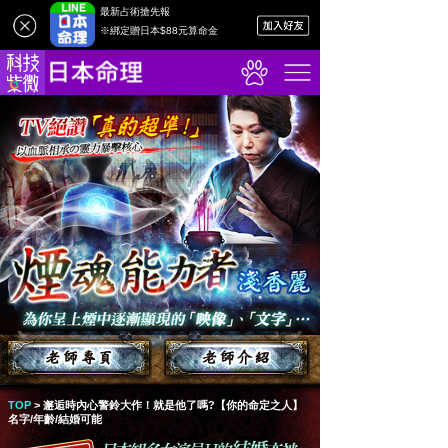
最新占術搶先報
※綁定贈日本$88元算命金
TOP
>
邂逅時內心警鈴大作！就是他了嗎?【你的命定之人】
名字/年齡/結婚可能