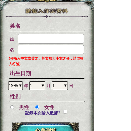
姓名
姓
名
(可輸入中文或英文，英文無大小寫之分，請勿輸
入符號)
出生日期
年
月
日
性别
男性
女性
記錄本次輸入數據?