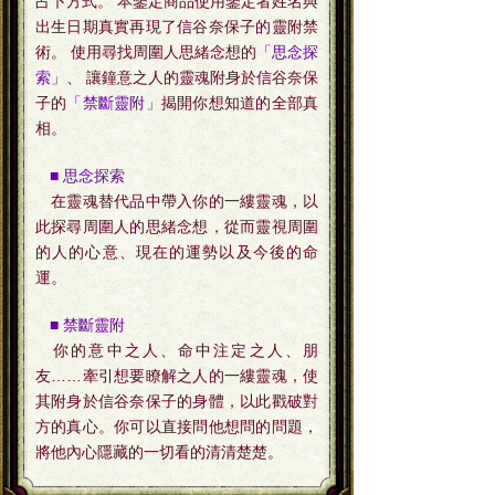
占卜方式。 本鑒定商品使用鑒定者姓名與
出生日期真實再現了信谷奈保子的靈附禁
術。 使用尋找周圍人思緒念想的
「思念探
索」
、 讓鐘意之人的靈魂附身於信谷奈保
子的
「禁斷靈附」
揭開你想知道的全部真
相。
■ 思念探索
在靈魂替代品中帶入你的一縷靈魂，以
此探尋周圍人的思緒念想，從而靈視周圍
的人的心意、現在的運勢以及今後的命
運。
■ 禁斷靈附
你的意中之人、命中注定之人、朋
友……牽引想要瞭解之人的一縷靈魂，使
其附身於信谷奈保子的身體，以此戳破對
方的真心。你可以直接問他想問的問題，
將他內心隱藏的一切看的清清楚楚。