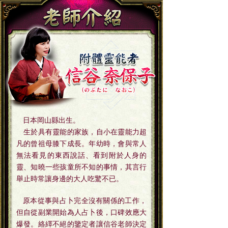
日本岡山縣出生。
生於具有靈能的家族，自小在靈能力超
凡的曾祖母膝下成長。年幼時，會與常人
無法看見的東西說話、看到附於人身的
靈、知曉一些孩童所不知的事情，其言行
舉止時常讓身邊的大人吃驚不已。
原本從事與占卜完全沒有關係的工作，
但自從副業開始為人占卜後，口碑效應大
爆發。絡繹不絕的鑒定者讓信谷老師決定