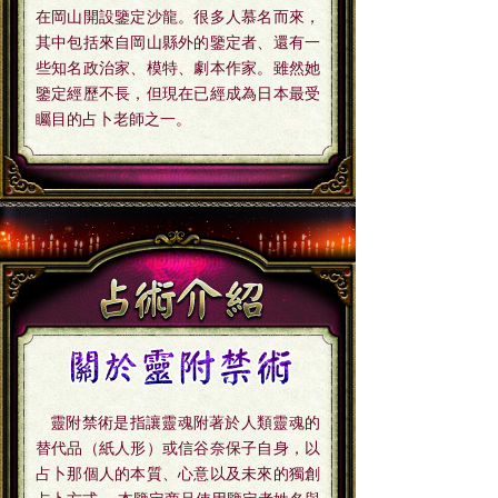
在岡山開設鑒定沙龍。很多人慕名而來，
其中包括來自岡山縣外的鑒定者、還有一
些知名政治家、模特、劇本作家。雖然她
鑒定經歷不長，但現在已經成為日本最受
矚目的占卜老師之一。
靈附禁術是指讓靈魂附著於人類靈魂的
替代品（紙人形）或信谷奈保子自身，以
占卜那個人的本質、心意以及未來的獨創