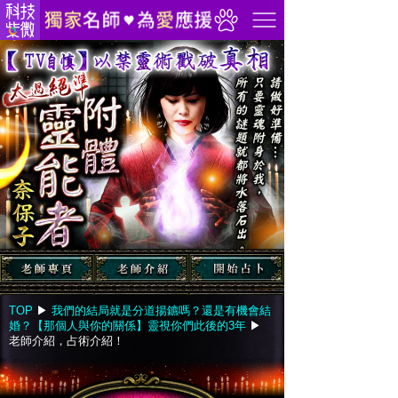
TOP
▶︎
我們的結局就是分道揚鑣嗎？還是有機會結
婚？【那個人與你的關係】靈視你們此後的3年
▶︎
老師介紹，占術介紹！