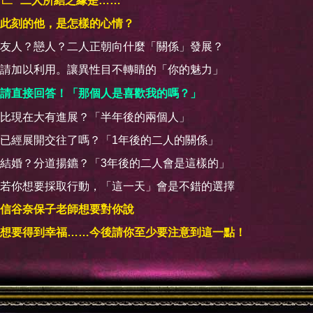
二人所結之緣是……
此刻的他，是怎樣的心情？
友人？戀人？二人正朝向什麼「關係」發展？
請加以利用。讓異性目不轉睛的「你的魅力」
請直接回答！「那個人是喜歡我的嗎？」
比現在大有進展？「半年後的兩個人」
已經展開交往了嗎？「1年後的二人的關係」
結婚？分道揚鑣？「3年後的二人會是這樣的」
若你想要採取行動，「這一天」會是不錯的選擇
信谷奈保子老師想要對你說
想要得到幸福……今後請你至少要注意到這一點！