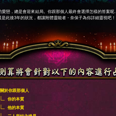
的愛戀，總是會迎來結局。你跟那個人最終會選擇怎樣的答案呢
還是此後3年的狀況，都讓附體靈能者・奈保子為你詳細靈視吧！
關於你跟那個人
你的本質
他的本質