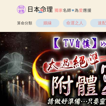
姻緣
命運之人
速
算命分類