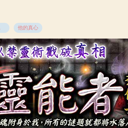
配
他的真心