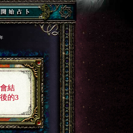
年
會結
後的3